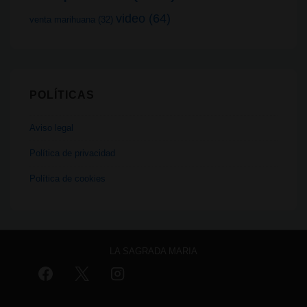
video
(64)
venta marihuana
(32)
POLÍTICAS
Aviso legal
Política de privacidad
Política de cookies
LA SAGRADA MARIA
Aviso legal
Política de privacidad
Política de cookies