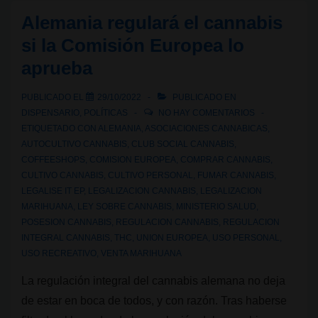
en
Alemania regulará el cannabis
las
si la Comisión Europea lo
instituciones
aprueba
y
agencias
PUBLICADO EL
29/10/2022
PUBLICADO EN
europeas?:
DISPENSARIO
,
POLÍTICAS
NO HAY COMENTARIOS
de
ETIQUETADO CON
ALEMANIA
,
ASOCIACIONES CANNABICAS
,
AUTOCULTIVO CANNABIS
,
CLUB SOCIAL CANNABIS
,
EMCDDA
COFFEESHOPS
,
COMISION EUROPEA
,
COMPRAR CANNABIS
,
a
CULTIVO CANNABIS
,
CULTIVO PERSONAL
,
FUMAR CANNABIS
,
EUDA
LEGALISE IT EP
,
LEGALIZACION CANNABIS
,
LEGALIZACION
MARIHUANA
,
LEY SOBRE CANNABIS
,
MINISTERIO SALUD
,
POSESION CANNABIS
,
REGULACION CANNABIS
,
REGULACION
INTEGRAL CANNABIS
,
THC
,
UNION EUROPEA
,
USO PERSONAL
,
USO RECREATIVO
,
VENTA MARIHUANA
La regulación integral del cannabis alemana no deja
de estar en boca de todos, y con razón. Tras haberse