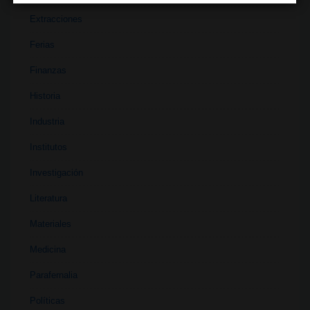
Extracciones
Ferias
Finanzas
Historia
Industria
Institutos
Investigación
Literatura
Materiales
Medicina
Parafernalia
Políticas