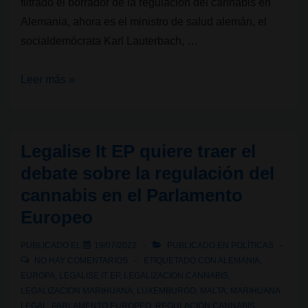
filtrado el borrador de la regulación del cannabis en
Alemania, ahora es el ministro de salud alemán, el
socialdemócrata Karl Lauterbach, …
Alemania
Leer más »
regulará
el
cannabis
Legalise It EP quiere traer el
si
debate sobre la regulación del
la
cannabis en el Parlamento
Comisión
Europeo
Europea
lo
PUBLICADO EL
19/07/2022
PUBLICADO EN
POLÍTICAS
aprueba
NO HAY COMENTARIOS
ETIQUETADO CON
ALEMANIA
,
EUROPA
,
LEGALISE IT EP
,
LEGALIZACION CANNABIS
,
LEGALIZACION MARIHUANA
,
LUXEMBURGO
,
MALTA
,
MARIHUANA
LEGAL
,
PARLAMENTO EUROPEO
,
REGULACION CANNABIS
,