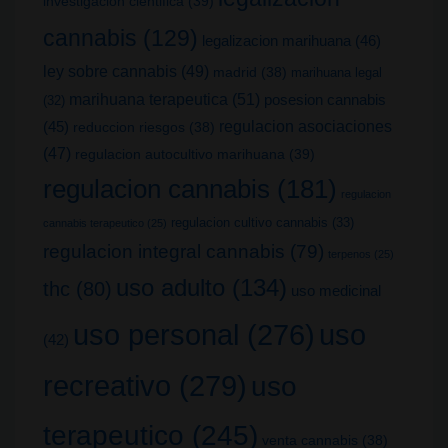
investigacion cientifica
(39)
cannabis
(129)
legalizacion marihuana
(46)
ley sobre cannabis
(49)
madrid
(38)
marihuana legal
marihuana terapeutica
(51)
posesion cannabis
(32)
(45)
regulacion asociaciones
reduccion riesgos
(38)
(47)
regulacion autocultivo marihuana
(39)
regulacion cannabis
(181)
regulacion
regulacion cultivo cannabis
(33)
cannabis terapeutico
(25)
regulacion integral cannabis
(79)
terpenos
(25)
uso adulto
(134)
thc
(80)
uso medicinal
uso
uso personal
(276)
(42)
recreativo
(279)
uso
terapeutico
(245)
venta cannabis
(38)