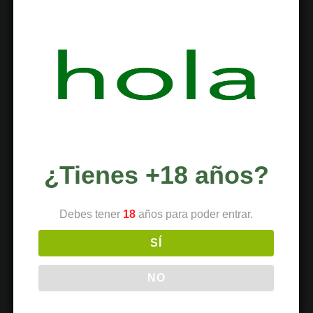
Alimentación
Botánica
Ciencia
Clubes
Coffeeshops
Cultivo
¿Tienes +18 años?
Cultura
Deportes
Debes tener
18
años para poder entrar.
Dispensario
SÍ
Dispositivos
NO
Economía
Entretenimiento