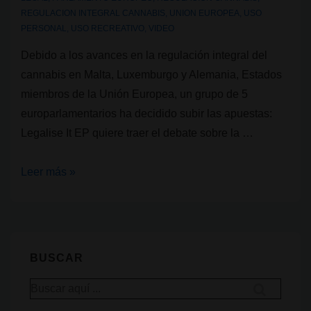
REGULACION INTEGRAL CANNABIS
,
UNION EUROPEA
,
USO
PERSONAL
,
USO RECREATIVO
,
VIDEO
Debido a los avances en la regulación integral del
cannabis en Malta, Luxemburgo y Alemania, Estados
miembros de la Unión Europea, un grupo de 5
europarlamentarios ha decidido subir las apuestas:
Legalise It EP quiere traer el debate sobre la …
Legalise
Leer más »
It
EP
quiere
traer
BUSCAR
el
Buscar
debate
por:
sobre