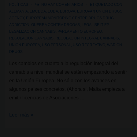
POLÍTICAS
NO HAY COMENTARIOS
ETIQUETADO CON
ALEMANIA
,
EMCDDA
,
EUDA
,
EUROPA
,
EUROPAN UNION DRUGS
AGENCY
,
EUROPEAN MONITORING CENTRE DRUGS DRUG
ADDICTION
,
GUERRA CONTRA DROGAS
,
LEGALISE IT EP
,
LEGALIZACION CANNABIS
,
PARLAMENTO EUROPEO
,
REGULACION CANNABIS
,
REGULACION INTEGRAL CANNABIS
,
UNION EUROPEA
,
USO PERSONAL
,
USO RECREATIVO
,
WAR ON
DRUGS
Los cambios en cuanto a la regulación integral del
cannabis a nivel mundial se están empezando a sentir
en la Unión Europea. No sólo con los avances en
algunos países concretos, (Ahora sí, Malta empieza a
emitir licencias de Asociaciones …
¿Cannabis
Leer más »
y
cambios