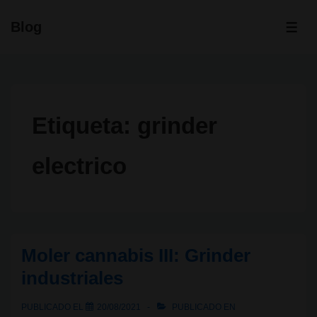
↓
Blog
Saltar
ME
al
contenido
principal
Etiqueta:
grinder
electrico
Moler cannabis III: Grinder
industriales
PUBLICADO EL
20/08/2021
PUBLICADO EN