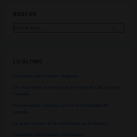
Diferentes
modelos
BUSCAR
de
Buscar
grinder
por:
LO ÚLTIMO
Flavonoides del cannabis: Apigenina
Ley Rosa Verda: aniversario de un modelo de Club Social de
Cannabis
Flavoalcaloides: un nuevo actor en la complejidad del
cannabis
La “puerta trasera” de los coffeeshops en Ámsterdam
Flavonoides del cannabis: Cannflavinas