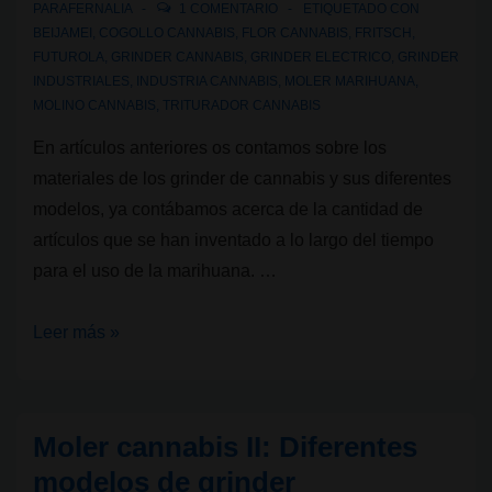
PARAFERNALIA
1 COMENTARIO
ETIQUETADO CON
BEIJAMEI
,
COGOLLO CANNABIS
,
FLOR CANNABIS
,
FRITSCH
,
FUTUROLA
,
GRINDER CANNABIS
,
GRINDER ELECTRICO
,
GRINDER
INDUSTRIALES
,
INDUSTRIA CANNABIS
,
MOLER MARIHUANA
,
MOLINO CANNABIS
,
TRITURADOR CANNABIS
En artículos anteriores os contamos sobre los
materiales de los grinder de cannabis y sus diferentes
modelos, ya contábamos acerca de la cantidad de
artículos que se han inventado a lo largo del tiempo
para el uso de la marihuana. …
Moler
Leer más »
cannabis
III:
Grinder
Moler cannabis II: Diferentes
industriales
modelos de grinder