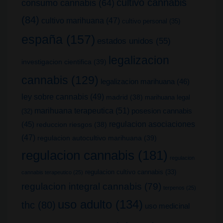
cultivo cannabis
consumo cannabis
(64)
(84)
cultivo marihuana
(47)
cultivo personal
(35)
españa
(157)
estados unidos
(55)
legalizacion
investigacion cientifica
(39)
cannabis
(129)
legalizacion marihuana
(46)
ley sobre cannabis
(49)
madrid
(38)
marihuana legal
marihuana terapeutica
(51)
posesion cannabis
(32)
(45)
regulacion asociaciones
reduccion riesgos
(38)
(47)
regulacion autocultivo marihuana
(39)
regulacion cannabis
(181)
regulacion
regulacion cultivo cannabis
(33)
cannabis terapeutico
(25)
regulacion integral cannabis
(79)
terpenos
(25)
uso adulto
(134)
thc
(80)
uso medicinal