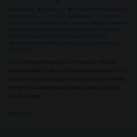
PUBLICADO EL
07/06/2021
PUBLICADO EN
MATERIALES
,
PARAFERNALIA
NO HAY COMENTARIOS
ETIQUETADO
CON
COGOLLO CANNABIS
,
FLOR CANNABIS
,
GRINDER CANNABIS
,
GRINDER ELECTRICO
,
GRINDER METAL
,
GRINDER PLASTICO
,
MOLER MARIHUANA
,
MOLINO CANNABIS
,
OCULTACION
MARIHUANA
,
TRITURADOR CANNABIS
,
USO RECREATIVO
,
USO
TERAPEUTICO
En los últimos tiempos se han inventado miles de
artilugios para el cultivo y consumo de cannabis. Y sin
duda entre los más usados y mejorados con el tiempo
dentro de la parafernalia cannabica está el grinder.
Gracias a este …
Moler
Leer más »
cannabis
II: