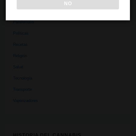
NO
Medicina
Parafernalia
Políticas
Recetas
Religión
Salud
Tecnología
Transporte
Vaporizadores
HISTORIA DEL CANNABIS