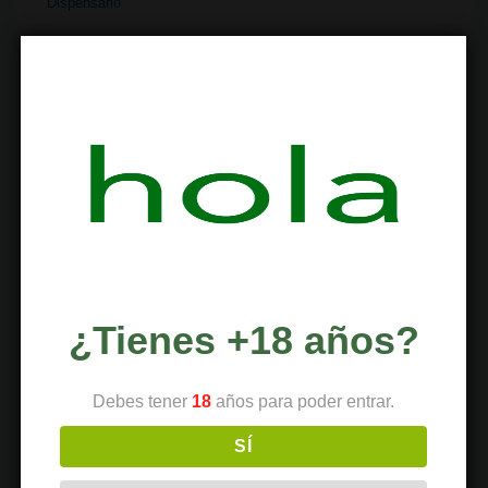
Dispensario
Dispositivos
Economía
Entretenimiento
Extracciones
Ferias
Finanzas
Historia
Industria
¿Tienes +18 años?
Institutos
Debes tener
18
años para poder entrar.
Investigación
SÍ
Literatura
Materiales