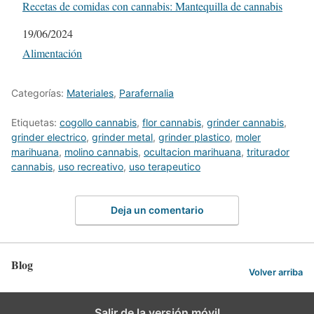
Recetas de comidas con cannabis: Mantequilla de cannabis
Fecha
19/06/2024
Respecto a
Alimentación
Categorías:
Materiales
,
Parafernalia
Etiquetas:
cogollo cannabis
,
flor cannabis
,
grinder cannabis
,
grinder electrico
,
grinder metal
,
grinder plastico
,
moler
marihuana
,
molino cannabis
,
ocultacion marihuana
,
triturador
cannabis
,
uso recreativo
,
uso terapeutico
Deja un comentario
Blog
Volver arriba
Salir de la versión móvil