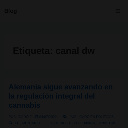
↓
Blog
Saltar
ME
al
contenido
principal
Etiqueta:
canal dw
Alemania sigue avanzando en
la regulación integral del
cannabis
PUBLICADO EL
04/07/2022
PUBLICADO EN
POLÍTICAS
1 COMENTARIO
ETIQUETADO CON
ALEMANIA
,
CANAL DW
,