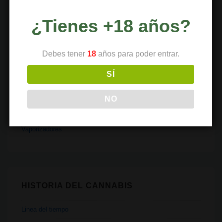
Parafernalia
Políticas
¿Tienes +18 años?
Recetas
Debes tener
18
años para poder entrar.
Religión
SÍ
Salud
Tecnología
NO
Transporte
Vaporizadores
HISTORIA DEL CANNABIS
Linea del tiempo