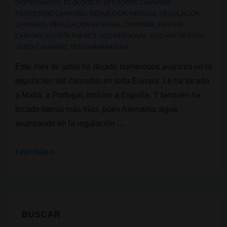
DISPENSARIOS
,
ECOLOGICO
,
LEY SOBRE CANNABIS
,
PERIODISMO CANNABIS
,
REDUCCION RIESGOS
,
REGULACION
CANNABIS
,
REGULACION INTEGRAL CANNABIS
,
REVISTA
CAÑAMO
,
REVISTA FORBES
,
USO PERSONAL
,
USO RECREATIVO
,
VENTA CANNABIS
,
VENTA MARIHUANA
Este mes de junio ha dejado numerosos avances en la
regulación del cannabis en toda Europa. Le ha tocado
a Malta, a Portugal, incluso a España. Y también ha
tocado tierras más frías, pues Alemania sigue
avanzando en la regulación …
Alemania
Leer más »
sigue
avanzando
en
la
BUSCAR
regulación