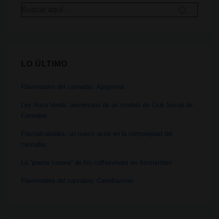
Buscar
integral
por:
del
cannabis
LO ÚLTIMO
Flavonoides del cannabis: Apigenina
Ley Rosa Verda: aniversario de un modelo de Club Social de
Cannabis
Flavoalcaloides: un nuevo actor en la complejidad del
cannabis
La “puerta trasera” de los coffeeshops en Ámsterdam
Flavonoides del cannabis: Cannflavinas