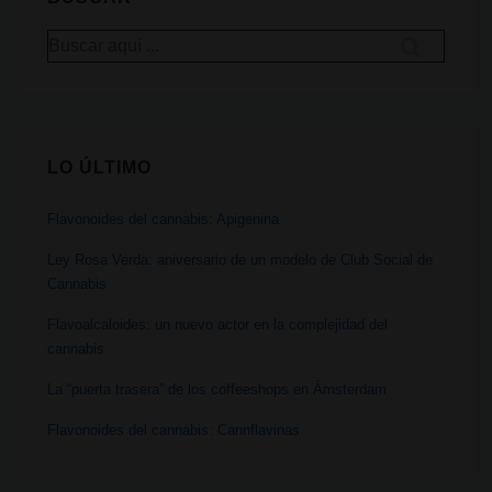
sobriedad
Buscar
después
por:
de
un
superávit
LO ÚLTIMO
de
cannabis
Flavonoides del cannabis: Apigenina
Ley Rosa Verda: aniversario de un modelo de Club Social de
Cannabis
Flavoalcaloides: un nuevo actor en la complejidad del
cannabis
La “puerta trasera” de los coffeeshops en Ámsterdam
Flavonoides del cannabis: Cannflavinas