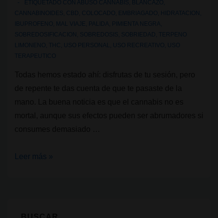
ETIQUETADO CON
ABUSO CANNABIS
,
BLANCAZO
,
CANNABINOIDES
,
CBD
,
COLOCADO
,
EMBRIAGADO
,
HIDRATACION
,
IBUPROFENO
,
MAL VIAJE
,
PALIDA
,
PIMIENTA NEGRA
,
SOBREDOSIFICACION
,
SOBREDOSIS
,
SOBRIEDAD
,
TERPENO
LIMONENO
,
THC
,
USO PERSONAL
,
USO RECREATIVO
,
USO
TERAPEUTICO
Todas hemos estado ahí: disfrutas de tu sesión, pero
de repente te das cuenta de que te pasaste de la
mano. La buena noticia es que el cannabis no es
mortal, aunque sus efectos pueden ser abrumadores si
consumes demasiado …
8
Leer más »
Formas
de
recuperar
la
BUSCAR