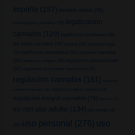
españa
(157)
estados unidos
(55)
legalizacion
investigacion cientifica
(39)
cannabis
(129)
legalizacion marihuana
(46)
ley sobre cannabis
(49)
madrid
(38)
marihuana legal
marihuana terapeutica
(51)
posesion cannabis
(32)
(45)
regulacion asociaciones
reduccion riesgos
(38)
(47)
regulacion autocultivo marihuana
(39)
regulacion cannabis
(181)
regulacion
regulacion cultivo cannabis
(33)
cannabis terapeutico
(25)
regulacion integral cannabis
(79)
terpenos
(25)
uso adulto
(134)
thc
(80)
uso medicinal
uso
uso personal
(276)
(42)