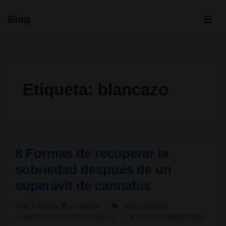
↓
Blog
Saltar
ME
al
contenido
principal
Etiqueta:
blancazo
8 Formas de recuperar la
sobriedad después de un
superávit de cannabis
PUBLICADO EL
17/09/2024
PUBLICADO EN
ALIMENTACIÓN
,
CULTURA
,
SALUD
NO HAY COMENTARIOS