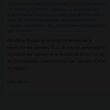
CONTRA DROGAS
,
IMPUESTOS CANNABIS
,
LEGALIZACION CANNABIS
,
LEY FEDERAL
,
LEY FEDERAL CANNABIS
,
LEY OPORTUNIDADES
ADMINISTRACION CANNABIS
,
LEY SOBRE CANNABIS
,
POSESION
CANNABIS
,
REGULACION CANNABIS
,
REGULACION INTEGRAL
CANNABIS
,
SENADO EEUU
,
THC
,
USO PERSONAL
,
USO RECREATIVO
,
WAR ON DRUGS
No sólo en Europa se aceleran los tiempos en la
regulación del cannabis. El 21 de julio fue presentada la
ley federal del cannabis en el Senado de EEUU. La Ley
de Oportunidades y Administración del Cannabis (CAOA
en inglés) …
Presentada
Leer más »
la
ley
federal
del