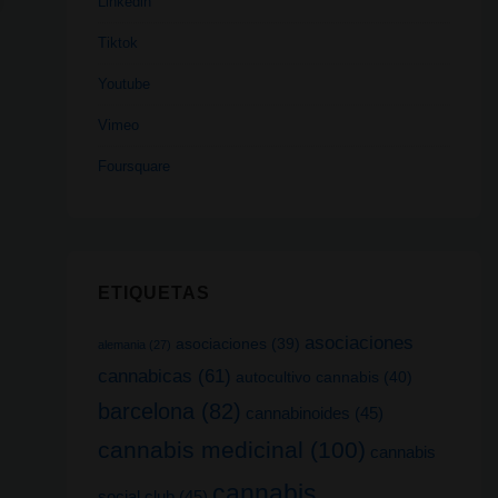
Linkedin
Tiktok
Youtube
Vimeo
Foursquare
ETIQUETAS
asociaciones
asociaciones
(39)
alemania
(27)
cannabicas
(61)
autocultivo cannabis
(40)
barcelona
(82)
cannabinoides
(45)
cannabis medicinal
(100)
cannabis
cannabis
social club
(45)