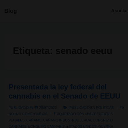
↓
Navegació
Blog
Asocia
Saltar
principal
al
contenido
principal
Etiqueta:
senado eeuu
Presentada la ley federal del
cannabis en el Senado de EEUU
PUBLICADO EL
28/07/2022
PUBLICADO EN
POLÍTICAS
NO HAY COMENTARIOS
ETIQUETADO CON
ANTECEDENTES
PENALES
,
CAÑAMO
,
CAÑAMO INDUSTRIAL
,
CAOA
,
CONGRESO
CANNABIS
,
CONSUMO CANNABIS
,
ESTADOS UNIDOS
,
GUERRA