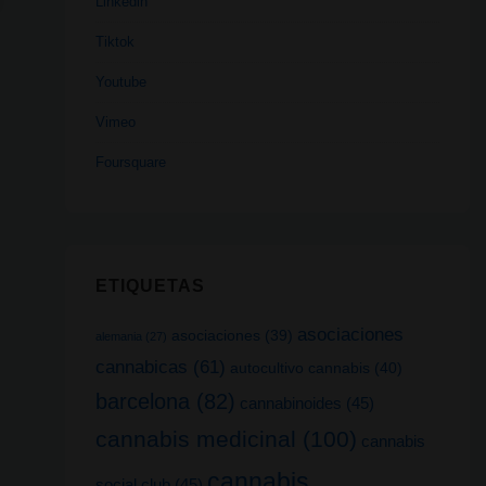
Linkedin
Tiktok
Youtube
Vimeo
Foursquare
ETIQUETAS
asociaciones
asociaciones
(39)
alemania
(27)
cannabicas
(61)
autocultivo cannabis
(40)
barcelona
(82)
cannabinoides
(45)
cannabis medicinal
(100)
cannabis
cannabis
social club
(45)