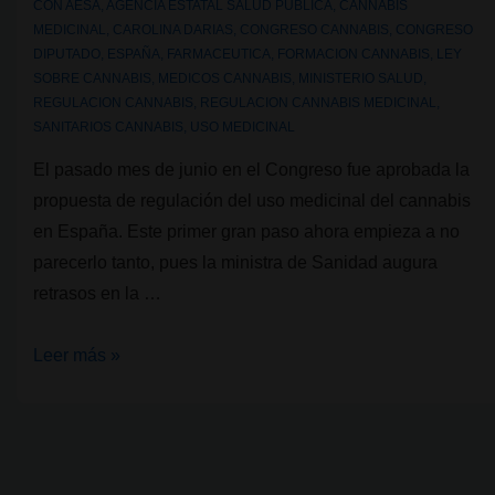
CON
AESA
,
AGENCIA ESTATAL SALUD PUBLICA
,
CANNABIS
MEDICINAL
,
CAROLINA DARIAS
,
CONGRESO CANNABIS
,
CONGRESO
DIPUTADO
,
ESPAÑA
,
FARMACEUTICA
,
FORMACION CANNABIS
,
LEY
SOBRE CANNABIS
,
MEDICOS CANNABIS
,
MINISTERIO SALUD
,
REGULACION CANNABIS
,
REGULACION CANNABIS MEDICINAL
,
SANITARIOS CANNABIS
,
USO MEDICINAL
El pasado mes de junio en el Congreso fue aprobada la
propuesta de regulación del uso medicinal del cannabis
en España. Este primer gran paso ahora empieza a no
parecerlo tanto, pues la ministra de Sanidad augura
retrasos en la …
La
Leer más »
ministra
de
Salud
augura