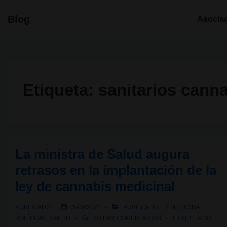
↓
Navegació
Blog
Asocia
Saltar
principal
al
contenido
principal
Etiqueta:
sanitarios cann
La ministra de Salud augura
retrasos en la implantación de la
ley de cannabis medicinal
PUBLICADO EL
05/09/2022
PUBLICADO EN
MEDICINA
,
POLÍTICAS
,
SALUD
NO HAY COMENTARIOS
ETIQUETADO