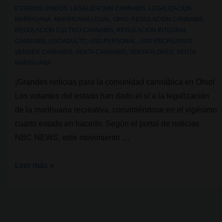
ESTADOS UNIDOS
,
LEGALIZACION CANNABIS
,
LEGALIZACION
MARIHUANA
,
MARIHUANA LEGAL
,
OHIO
,
REGULACION CANNABIS
,
REGULACION CULTIVO CANNABIS
,
REGULACION INTEGRAL
CANNABIS
,
USO ADULTO
,
USO PERSONAL
,
USO RECREATIVO
,
VENDER CANNABIS
,
VENTA CANNABIS
,
VENTA FLORES
,
VENTA
MARIHUANA
¡Grandes noticias para la comunidad cannábica en Ohio!
Los votantes del estado han dado el sí a la legalización
de la marihuana recreativa, convirtiéndose en el vigésimo
cuarto estado en hacerlo. Según el portal de noticias
NBC NEWS, este movimiento …
Ohio
Leer más »
votó
por
la
legalización