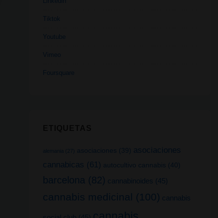
Linkedin
Tiktok
Youtube
Vimeo
Foursquare
ETIQUETAS
asociaciones
asociaciones
(39)
alemania
(27)
cannabicas
(61)
autocultivo cannabis
(40)
barcelona
(82)
cannabinoides
(45)
cannabis medicinal
(100)
cannabis
cannabis
social club
(45)