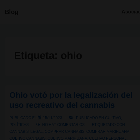
↓
Navegació
Blog
Asocia
Saltar
principal
al
contenido
principal
Etiqueta:
ohio
Ohio votó por la legalización del
uso recreativo del cannabis
PUBLICADO EL
15/11/2023
PUBLICADO EN
CULTIVO
,
POLÍTICAS
NO HAY COMENTARIOS
ETIQUETADO CON
CANNABIS ILEGAL
,
COMPRAR CANNABIS
,
COMPRAR MARIHUANA
,
CULTIVO CANNABIS
,
CULTIVO MARIHUANA
,
CULTIVO PERSONAL
,