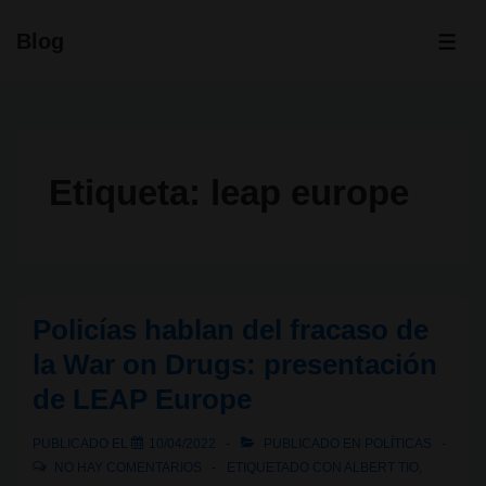
↓
Blog
Saltar
ME
al
contenido
principal
Etiqueta:
leap europe
Policías hablan del fracaso de
la War on Drugs: presentación
de LEAP Europe
PUBLICADO EL
10/04/2022
PUBLICADO EN
POLÍTICAS
NO HAY COMENTARIOS
ETIQUETADO CON
ALBERT TIO
,