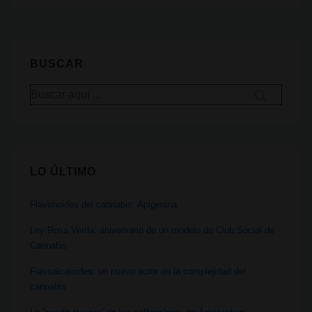
del
fracaso
de
BUSCAR
la
Buscar
War
por:
on
Drugs:
presentación
LO ÚLTIMO
de
LEAP
Flavonoides del cannabis: Apigenina
Europe
Ley Rosa Verda: aniversario de un modelo de Club Social de
Cannabis
Flavoalcaloides: un nuevo actor en la complejidad del
cannabis