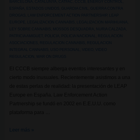
BARCELONA
,
CATALUNYA
,
CATFAC
,
CCCB
,
ENERGY CONTROL
,
ESPAÑA
,
ESTADOS UNIDOS
,
GUARDIA CIVIL
,
GUERRA CONTRA
DROGAS
,
LAW ENFORCEMENT ACTION PARTNERSHIP
,
LEAP
EUROPE
,
LEGALIZACION CANNABIS
,
LEGALIZACION MARIHUANA
,
LEY SOBRE CANNABIS
,
MOSSOS DESQUADRA
,
NURIA CALZADA
,
PATRICIA AMIGUET
,
POLICIA
,
POLICIA NACIONAL
,
REGULACION
ASOCIACIONES
,
REGULACION CANNABIS
,
REGULACION
INTEGRAL CANNABIS
,
USO PERSONAL
,
VIDEO
,
VIDEO
REGULACION
,
WAR ON DRUGS
El CCCB siempre alberga eventos interesantes y en
cierto modo inusuales. Recientemente asistimos a una
de estas perlas de realidad: la presentación de LEAP
Europe en España. Law Enforcement Action
Partnership se fundó en 2002 en E.E.U.U. como
plataforma para …
Policías
Leer más »
hablan