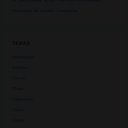
La “puerta trasera” de los coffeeshops en Ámsterdam
Flavonoides del cannabis: Cannflavinas
TEMAS
Alimentación
Botánica
Ciencia
Clubes
Coffeeshops
Cultivo
Cultura