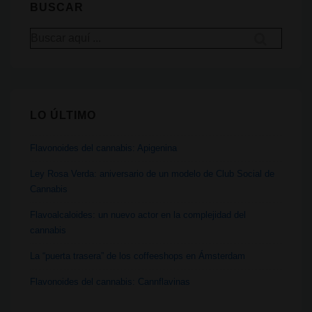
BUSCAR
MORE
Buscar
Act:
por:
Un
paso
más
LO ÚLTIMO
para
regular
Flavonoides del cannabis: Apigenina
el
cannabis
Ley Rosa Verda: aniversario de un modelo de Club Social de
Cannabis
Flavoalcaloides: un nuevo actor en la complejidad del
cannabis
La “puerta trasera” de los coffeeshops en Ámsterdam
Flavonoides del cannabis: Cannflavinas