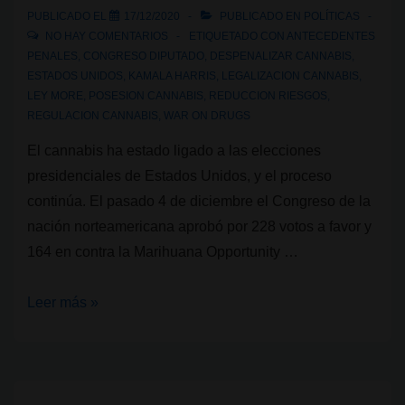
PUBLICADO EL
17/12/2020
PUBLICADO EN
POLÍTICAS
NO HAY COMENTARIOS
ETIQUETADO CON
ANTECEDENTES
PENALES
,
CONGRESO DIPUTADO
,
DESPENALIZAR CANNABIS
,
ESTADOS UNIDOS
,
KAMALA HARRIS
,
LEGALIZACION CANNABIS
,
LEY MORE
,
POSESION CANNABIS
,
REDUCCION RIESGOS
,
REGULACION CANNABIS
,
WAR ON DRUGS
El cannabis ha estado ligado a las elecciones
presidenciales de Estados Unidos, y el proceso
continúa. El pasado 4 de diciembre el Congreso de la
nación norteamericana aprobó por 228 votos a favor y
164 en contra la Marihuana Opportunity …
El
Leer más »
Congreso
de
E.E.U.U.
aprobó