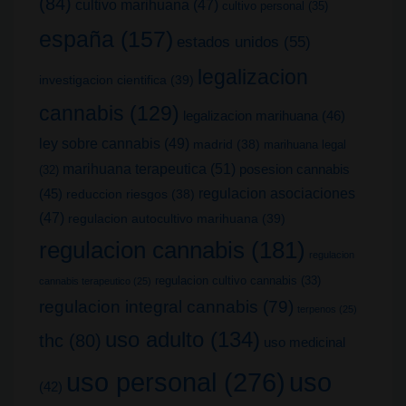
(84)
cultivo marihuana
(47)
cultivo personal
(35)
españa
(157)
estados unidos
(55)
legalizacion
investigacion cientifica
(39)
cannabis
(129)
legalizacion marihuana
(46)
ley sobre cannabis
(49)
madrid
(38)
marihuana legal
marihuana terapeutica
(51)
posesion cannabis
(32)
(45)
regulacion asociaciones
reduccion riesgos
(38)
(47)
regulacion autocultivo marihuana
(39)
regulacion cannabis
(181)
regulacion
regulacion cultivo cannabis
(33)
cannabis terapeutico
(25)
regulacion integral cannabis
(79)
terpenos
(25)
uso adulto
(134)
thc
(80)
uso medicinal
uso
uso personal
(276)
(42)