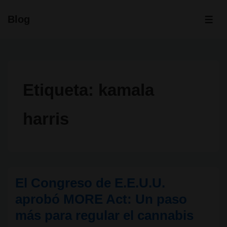
↓
Blog
Saltar
ME
al
contenido
principal
Etiqueta:
kamala
harris
El Congreso de E.E.U.U.
aprobó MORE Act: Un paso
más para regular el cannabis