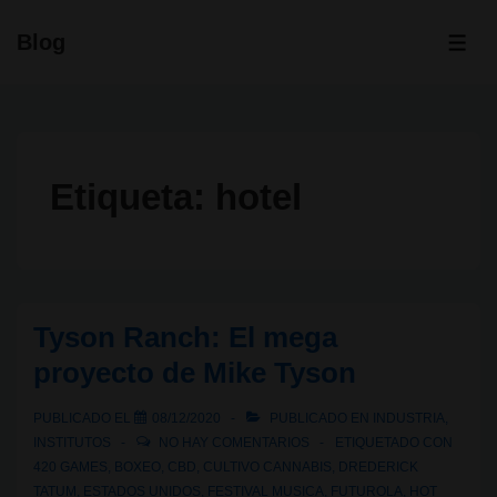
↓
Blog
Saltar
ME
al
contenido
principal
Etiqueta:
hotel
Tyson Ranch: El mega
proyecto de Mike Tyson
PUBLICADO EL
08/12/2020
PUBLICADO EN
INDUSTRIA
,
INSTITUTOS
NO HAY COMENTARIOS
ETIQUETADO CON
420 GAMES
,
BOXEO
,
CBD
,
CULTIVO CANNABIS
,
DREDERICK
TATUM
,
ESTADOS UNIDOS
,
FESTIVAL MUSICA
,
FUTUROLA
,
HOT