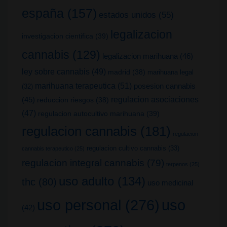
españa
(157)
estados unidos
(55)
legalizacion
investigacion cientifica
(39)
cannabis
(129)
legalizacion marihuana
(46)
ley sobre cannabis
(49)
madrid
(38)
marihuana legal
marihuana terapeutica
(51)
posesion cannabis
(32)
(45)
regulacion asociaciones
reduccion riesgos
(38)
(47)
regulacion autocultivo marihuana
(39)
regulacion cannabis
(181)
regulacion
regulacion cultivo cannabis
(33)
cannabis terapeutico
(25)
regulacion integral cannabis
(79)
terpenos
(25)
uso adulto
(134)
thc
(80)
uso medicinal
uso
uso personal
(276)
(42)