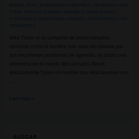
BOXING
,
HOTEL
,
INVESTIGACION CIENTIFICA
,
LOS SIMPSON
,
MIKE
TYSON
,
PODCAST
,
TURISMO CANNABICO
,
TYSON HOLISTIC
,
TYSON RANCH
,
UNIVERSIDAD CANNABIS
,
USO DEPORTIVO
,
USO
TERAPEUTICO
Mike Tyson el ex campeón de pesos pesados,
conocido como el hombre más malo del planeta por
sus recurrentes problemas de agresión, es ahora una
referencia en el mundo del cannabis. No es
precisamente Tyson un nombre que relacionemos con
…
Tyson
Leer más »
Ranch:
El
mega
proyecto
BUSCAR