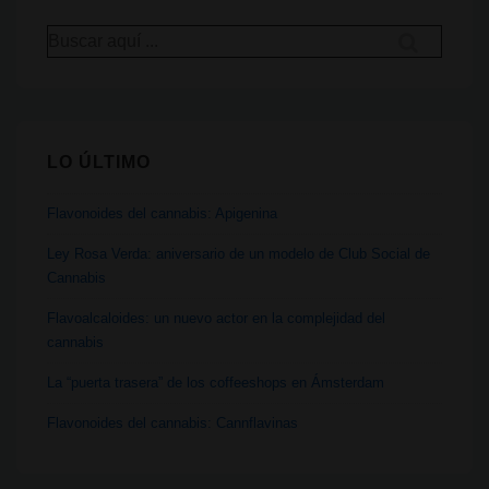
de
Buscar
Mike
por:
Tyson
LO ÚLTIMO
Flavonoides del cannabis: Apigenina
Ley Rosa Verda: aniversario de un modelo de Club Social de
Cannabis
Flavoalcaloides: un nuevo actor en la complejidad del
cannabis
La “puerta trasera” de los coffeeshops en Ámsterdam
Flavonoides del cannabis: Cannflavinas