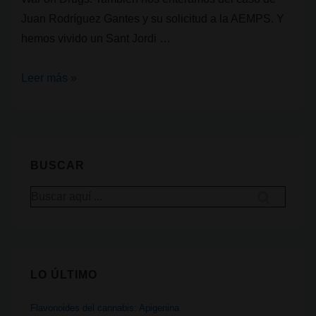
Juan Rodríguez Gantes y su solicitud a la AEMPS. Y
hemos vivido un Sant Jordi …
The
Leer más »
Doctor:
Franjo
Grotenhermen.
Cannabis,
BUSCAR
investigación
Buscar
y
por:
activismo
LO ÚLTIMO
Flavonoides del cannabis: Apigenina