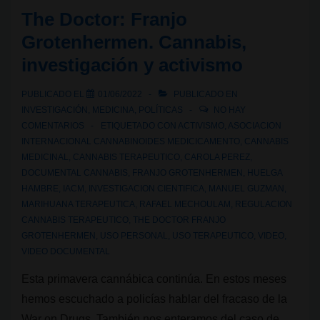
The Doctor: Franjo
Grotenhermen. Cannabis,
investigación y activismo
PUBLICADO EL
01/06/2022
PUBLICADO EN
INVESTIGACIÓN
,
MEDICINA
,
POLÍTICAS
NO HAY
COMENTARIOS
ETIQUETADO CON
ACTIVISMO
,
ASOCIACION
INTERNACIONAL CANNABINOIDES MEDICICAMENTO
,
CANNABIS
MEDICINAL
,
CANNABIS TERAPEUTICO
,
CAROLA PEREZ
,
DOCUMENTAL CANNABIS
,
FRANJO GROTENHERMEN
,
HUELGA
HAMBRE
,
IACM
,
INVESTIGACION CIENTIFICA
,
MANUEL GUZMAN
,
MARIHUANA TERAPEUTICA
,
RAFAEL MECHOULAM
,
REGULACION
CANNABIS TERAPEUTICO
,
THE DOCTOR FRANJO
GROTENHERMEN
,
USO PERSONAL
,
USO TERAPEUTICO
,
VIDEO
,
VIDEO DOCUMENTAL
Esta primavera cannábica continúa. En estos meses
hemos escuchado a policías hablar del fracaso de la
War on Drugs. También nos enteramos del caso de