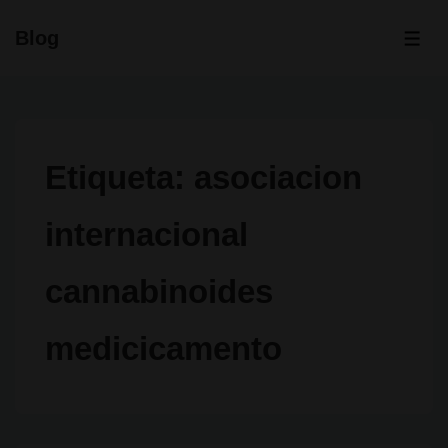
↓
Blog
Saltar
ME
al
contenido
principal
Etiqueta:
asociacion
internacional
cannabinoides
medicicamento