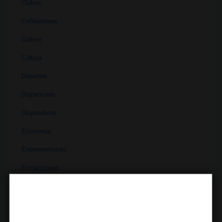
Clubes
Coffeeshops
Cultivo
Cultura
Deportes
Dispensario
Dispositivos
Economía
Entretenimiento
Extracciones
Ferias
Finanzas