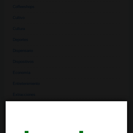
Coffeeshops
Cultivo
Cultura
Deportes
Dispensario
Dispositivos
Economía
Entretenimiento
Extracciones
Ferias
Finanzas
Historia