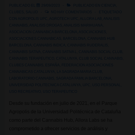
PUBLICADO EL
29/09/2023
PUBLICADO EN
CIENCIA
,
CLUBES
,
SALUD
NO HAY COMENTARIOS
ETIQUETADO
CON
AGROPOLIS UPC
,
AGROTECH UPC
,
ALLORA LAB
,
ANALISIS
CANNABIS
,
ANALISIS DROGAS
,
ANALISIS MARIHUANA
,
ASOCIACION CANNABICA BARCELONA
,
ASOCIACIONES
,
ASOCIACIONES CANNABICAS
,
BARCELONA
,
CANNABIS HUB
BARCELONA
,
CANNABIS INDICA
,
CANNABIS RUDERALIS
,
CANNABIS SATIVA
,
CANNABIS SATIVA L
,
CANNABIS SOCIAL CLUB
,
CANNABIS TERAPEUTICO
,
CATALUNYA
,
CLUB SOCIAL CANNABIS
,
CLUBES CANNABIS
,
ESPAÑA
,
FEDERACION ASOCIACIONES
CANNABICAS CATALUNYA
,
LA SAGRADA MARIA CLUB
,
LABORATORIO CANNABIS
,
SAGRADA FAMILIA BARCELONA
,
UNIVERSIDAD POLITECNICA CATALUNYA
,
UPC
,
USO PERSONAL
,
USO RECREATIVO
,
USO TERAPEUTICO
Desde su fundación en julio de 2021, en el Parque
Agropolis de la Universidad Politécnica de Cataluña
como parte del Cannabis Hub, Allora Labs se ha
comprometido a ofrecer servicios de análisis y