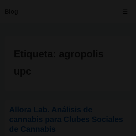
↓
Blog
Saltar
ME
al
contenido
principal
Etiqueta:
agropolis
upc
Allora Lab. Análisis de
cannabis para Clubes Sociales
de Cannabis