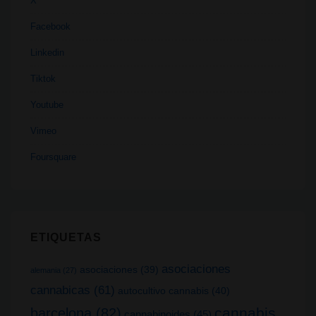
X
Facebook
Linkedin
Tiktok
Youtube
Vimeo
Foursquare
ETIQUETAS
asociaciones
asociaciones
(39)
alemania
(27)
cannabicas
(61)
autocultivo cannabis
(40)
cannabis
barcelona
(82)
cannabinoides
(45)