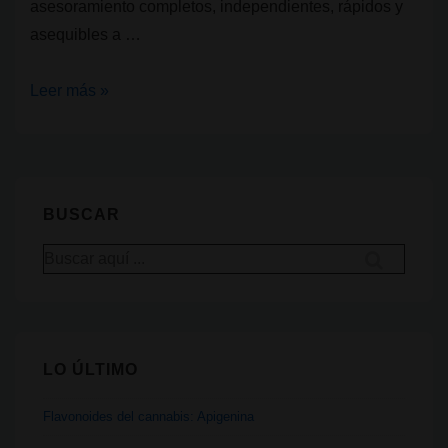
asesoramiento completos, independientes, rápidos y
asequibles a …
Allora
Leer más »
Lab.
Análisis
de
cannabis
BUSCAR
para
Buscar
Clubes
por:
Sociales
de
Cannabis
LO ÚLTIMO
Flavonoides del cannabis: Apigenina