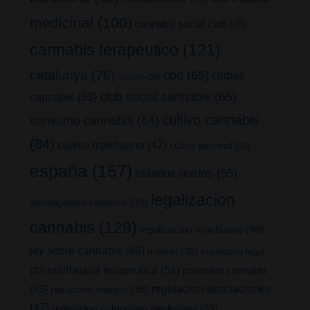
medicinal
(100)
cannabis social club
(45)
cannabis terapeutico
(121)
catalunya
(76)
cbd
(65)
clubes
cañamo
(26)
club social cannabis
(65)
cannabis
(53)
cultivo cannabis
consumo cannabis
(64)
(84)
cultivo marihuana
(47)
cultivo personal
(35)
españa
(157)
estados unidos
(55)
legalizacion
investigacion cientifica
(39)
cannabis
(129)
legalizacion marihuana
(46)
ley sobre cannabis
(49)
madrid
(38)
marihuana legal
marihuana terapeutica
(51)
posesion cannabis
(32)
(45)
regulacion asociaciones
reduccion riesgos
(38)
(47)
regulacion autocultivo marihuana
(39)