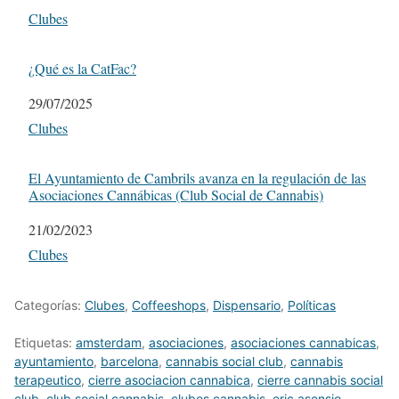
Respecto a
Clubes
¿Qué es la CatFac?
Fecha
29/07/2025
Respecto a
Clubes
El Ayuntamiento de Cambrils avanza en la regulación de las
Asociaciones Cannábicas (Club Social de Cannabis)
Fecha
21/02/2023
Respecto a
Clubes
Categorías:
Clubes
,
Coffeeshops
,
Dispensario
,
Políticas
Etiquetas:
amsterdam
,
asociaciones
,
asociaciones cannabicas
,
ayuntamiento
,
barcelona
,
cannabis social club
,
cannabis
terapeutico
,
cierre asociacion cannabica
,
cierre cannabis social
club
,
club social cannabis
,
clubes cannabis
,
eric asensio
,