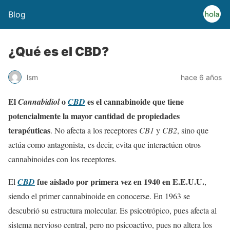
Blog
¿Qué es el CBD?
lsm
hace 6 años
El
o
es el cannabinoide que tiene
Cannabidiol
CBD
potencialmente la mayor cantidad de propiedades
terapéuticas
. No afecta a los receptores
CB1
y
CB2
, sino que
actúa como antagonista, es decir, evita que interactúen otros
cannabinoides con los receptores.
fue aislado por primera vez en 1940 en E.E.U.U.
El
CBD
,
siendo el primer cannabinoide en conocerse. En 1963 se
descubrió su estructura molecular. Es psicotrópico, pues afecta al
sistema nervioso central, pero no psicoactivo, pues no altera los