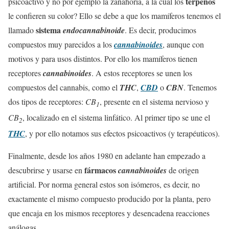
terpenos
psicoactivo y no por ejemplo la zanahoria, a la cual los
le confieren su color? Ello se debe a que los mamíferos tenemos el
sistema
llamado
endocannabinoide
. Es decir, producimos
compuestos muy parecidos a los
cannabinoides
, aunque con
motivos y para usos distintos. Por ello los mamíferos tienen
receptores
cannabinoides
. A estos receptores se unen los
compuestos del cannabis, como el
THC
,
CBD
o
CBN
. Tenemos
dos tipos de receptores:
CB
, presente en el sistema nervioso y
1
CB
, localizado en el sistema linfático. Al primer tipo se une el
2
THC
, y por ello notamos sus efectos psicoactivos (y terapéuticos).
Finalmente, desde los años 1980 en adelante han empezado a
fármacos
descubrirse y usarse en
cannabinoides
de origen
artificial. Por norma general estos son isómeros, es decir, no
exactamente el mismo compuesto producido por la planta, pero
que encaja en los mismos receptores y desencadena reacciones
análogas.