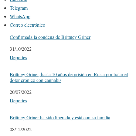
Telegram
WhatsApp
Correo electrónico
Confirmada la condena de Brittney Griner
Fecha
31/10/2022
Respecto a
Deportes
Brittney Griner, hasta 10 años de prisión en Rusia por tratar el
dolor crónico con cannabis
Fecha
20/07/2022
Respecto a
Deportes
Brittney Griner ha sido liberada y está con su familia
Fecha
08/12/2022