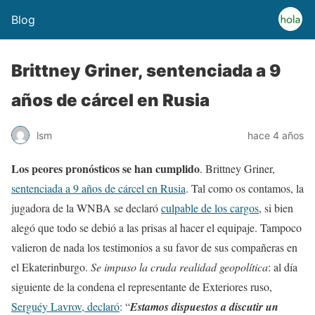
Blog
Brittney Griner, sentenciada a 9
años de cárcel en Rusia
lsm
hace 4 años
Los peores pronósticos se han cumplido
. Brittney Griner,
sentenciada a 9 años de cárcel en Rusia
. Tal como os contamos, la
jugadora de la WNBA se declaró
culpable de los cargos
, si bien
alegó que todo se debió a las prisas al hacer el equipaje. Tampoco
valieron de nada los testimonios a su favor de sus compañeras en
el Ekaterinburgo.
Se impuso la cruda realidad geopolítica
: al día
siguiente de la condena el representante de Exteriores ruso,
Serguéy Lavrov, declaró
: “
Estamos dispuestos a discutir un