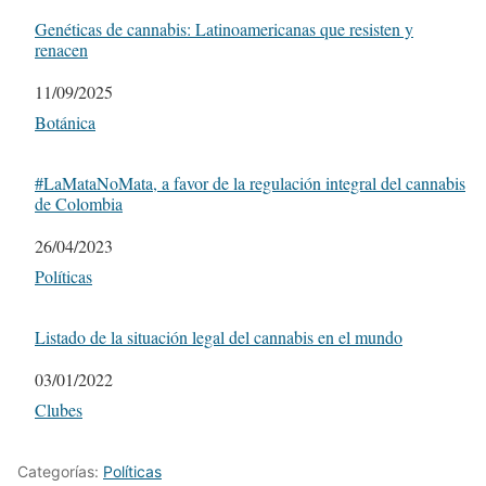
Genéticas de cannabis: Latinoamericanas que resisten y
renacen
Fecha
11/09/2025
Respecto a
Botánica
#LaMataNoMata, a favor de la regulación integral del cannabis
de Colombia
Fecha
26/04/2023
Respecto a
Políticas
Listado de la situación legal del cannabis en el mundo
Fecha
03/01/2022
Respecto a
Clubes
Categorías:
Políticas