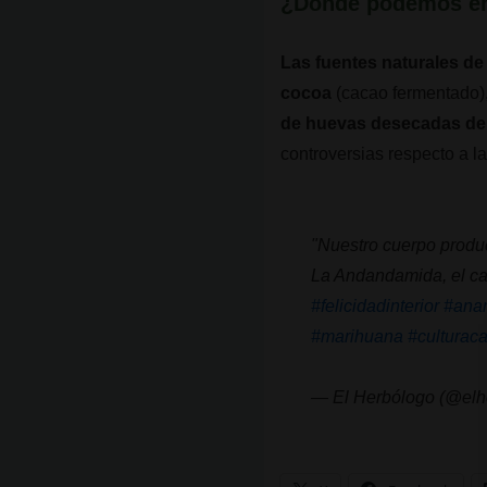
¿Dónde podemos en
Las fuentes naturales d
cocoa
(cacao fermentado)
de huevas desecadas de
controversias respecto a l
"Nuestro cuerpo produ
La Andandamida, el ca
#felicidadinterior
#ana
#marihuana
#culturac
— El Herbólogo (@elh