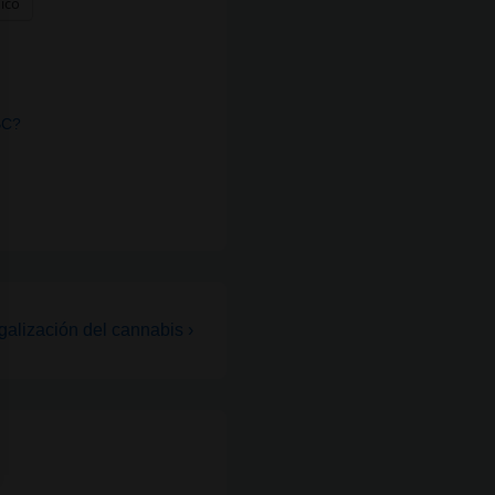
nico
BC?
»
alización del cannabis ›