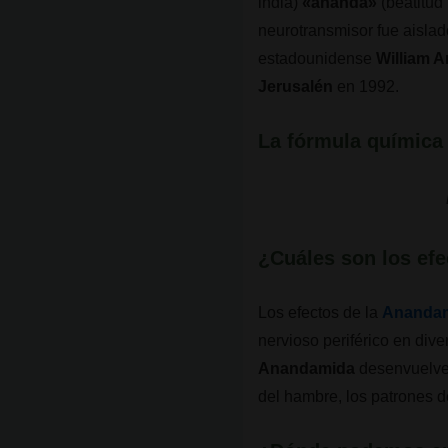
india)
«ananda»
(beatitud
neurotransmisor fue aislad
estadounidense
William 
Jerusalén
en 1992.
La fórmula química
¿Cuáles son los efe
Los efectos de la
Ananda
nervioso periférico en di
Anandamida
desenvuelve 
del hambre, los patrones de