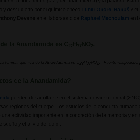
 interior o portador de paz y felicidad interna) y la palabra usa
o y descubierto por el químico checo
Lumir Ondřej Hanuš
y el
Anthony Devane
en el laboratorio de
Raphael Mechoulam
en l
 de la
Anandamida
es C
H
NO
.
22
37
2
La fórmula química de la
Anandamida
es C
H
NO
. | Fuente wikipedia.or
22
37
2
ctos de la
Anandamida
?
mida
pueden desarrollarse en el sistema nervioso central (SNC)
versas regiones del cuerpo. Los estudios de la conducta humana
una actividad importante en la concreción de la memoria y en 
 sueño y el alivio del dolor.