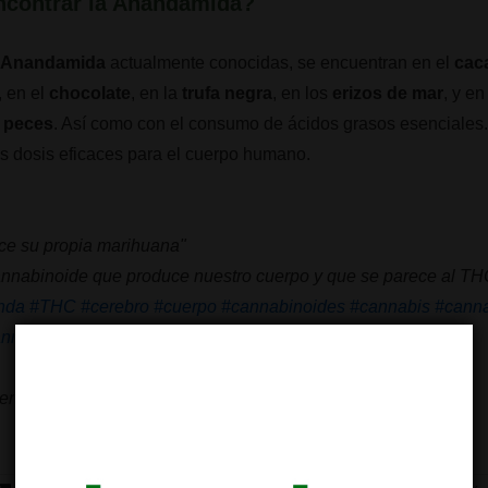
contrar la
Anandamida
?
e Anandamida
actualmente conocidas, se encuentran en el
cac
, en el
chocolate
, en la
trufa negra
, en los
erizos de mar
, y en
 peces
. Así como con el consumo de ácidos grasos esenciale
as dosis eficaces para el cuerpo humano.
ce su propia marihuana"
nnabinoide que produce nuestro cuerpo y que se parece al TH
nda
#THC
#cerebro
#cuerpo
#cannabinoides
#cannabis
#canna
annabica
#elherbologo
pic.twitter.com/ZIEmtvLNik
erbologo)
August 9, 2019