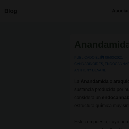
↓
Navegació
Blog
Asocia
Saltar
principal
al
contenido
principal
Anandamida, 
PUBLICADO EL
09/03/2021
CANNABINOIDES
,
ENDOCANNAB
ANTHONY DEVANE
La
Anandamida
o
araqui
sustancia producida por nu
considera un
endocannabi
estructura química muy sim
Este compuesto, cuyo nombr