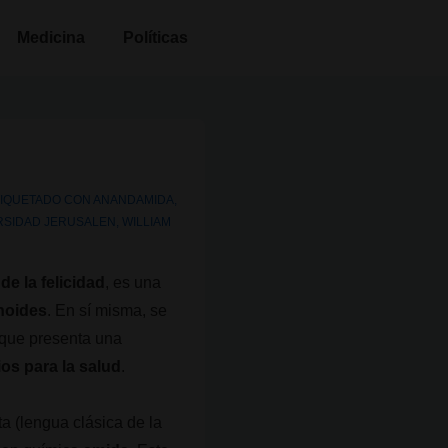
Medicina
Políticas
TIQUETADO CON
ANANDAMIDA
,
RSIDAD JERUSALEN
,
WILLIAM
de la felicidad
, es una
noides
. En sí misma, se
 que presenta una
ios para la salud
.
a (lengua clásica de la