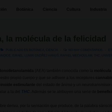
n
ción
Botánica
Ciencia
Cultura
Industria
la molécula de la felicidad
PUBLICADO EN
BOTÁNICA
,
CIENCIA
NO HAY COMENTARIOS
E
INOIDE
,
ISRAEL
,
LUMIR ONDŘEJ HANUŠ
,
RAFAEL MECHOULAM
,
THC
,
UNIVE
donoiletanolamida
(AEA) también conocida como la
molécula 
estro propio cuerpo y que se adhiere a los receptores
cannabi
noide estimulante
del estado de ánimo y un neurotransmisor
ilar a la del
THC
. Además se le atribuyen una serie de
benefic
e deriva, por la sensación que produce, de la palabra sánscrit