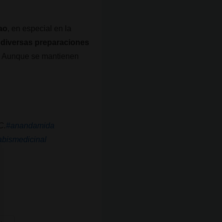
ao
, en especial en la
diversas preparaciones
s. Aunque se mantienen
C.
#anandamida
bismedicinal