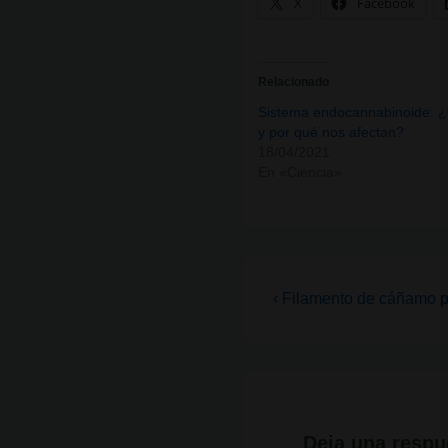
X
Facebook
Relacionado
Sistema endocannabinoide: 
y por qué nos afectan?
18/04/2021
En «Ciencia»
Navegación
La
‹ Filamento de cáñamo 
entrada
de
anterior
entradas
es
Deja una respu