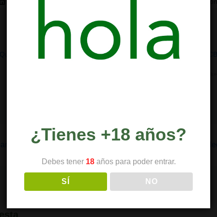
LinkedIn
Telegram
WhatsApp
Correo electró
¿Qué son
Los cannabinoides: ¿Qué son y por
¿Qué es el C
qué nos afectan?
24/04/2023
22/03/2021
En «Botánica
En «Ciencia»
¿Tienes +18 años?
La
para impresoras 3D
Marruecos y México avanzan en la leg
entrada
Debes tener
18
años para poder entrar.
siguiente
SÍ
NO
es
esta