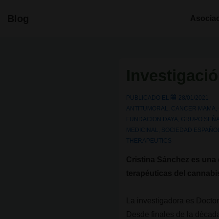
↓
Navegació
Blog
Asocia
Saltar
principal
al
contenido
principal
Investigaci
PUBLICADO EL
28/01/2021
ANTITUMORAL
,
CANCER MAMA
,
FUNDACION DAYA
,
GRUPO SEÑA
MEDICINAL
,
SOCIEDAD ESPAÑOL
THERAPEUTICS
Cristina Sánchez es una 
terapéuticas del cannabi
La investigadora es Doctor
Desde finales de la décad