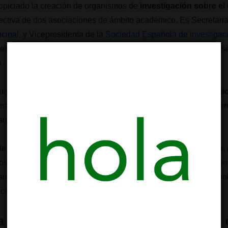
opiciado la creación de organismos de
investigación sobre el
rectiva de dos asociaciones de ámbito académico. Es Secretari
cinal
, y Vicepresidenta de la
Sociedad Española de investigac
en la
investigación sobre el cannabis a nivel médico
y el as
o.
fue miembro del Comité Científico Asesor de
Zelda Therapeuti
macéutica australiana que cotiza en bolsa e invierte en y desar
sular.
te del
Comité Consultivo Internacional de
Fundación Daya
,
os son “la investigación y promoción de terapias alternativas ori
imismo la colaboración y el asesoramiento en el diseño de pol
co y espiritual de las personas”.
a a Cristina Sanchez “las células del