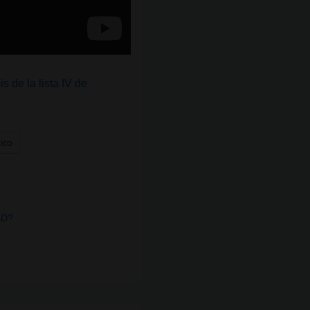
s de la lista IV de
nico
BD?
»