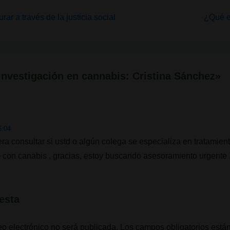
La
urar a través de la justicia social
¿Qué es
entrad
siguien
es
Investigación en cannabis: Cristina Sánchez
»
5:04
ra consultar si ustd o algún colega se especializa en tratamiento
to con canabis , gracias, estoy buscando asesoramiento urgente 
esta
eo electrónico no será publicada.
Los campos obligatorios est