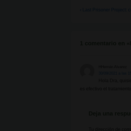
Navegación
La
‹ Last Prisoner Project: c
entrada
de
anterior
entradas
es
1 comentario en «
HHernán Alvarez
30/09/2021 a las 1
Hola Dra, quisie
es efectivo el tratamien
Deja una respu
Tu dirección de corr