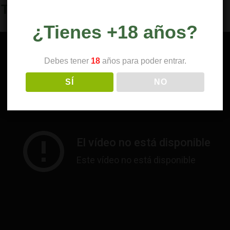
l THC” en 420 Weed TV
¿Tienes +18 años?
Debes tener
18
años para poder entrar.
SÍ
NO