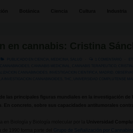
n
ción
Botánica
Ciencia
Cultura
Industria
ón en cannabis: Cristina Sán
PUBLICADO EN
CIENCIA
,
MEDICINA
,
SALUD
1 COMENTARIO
E
CANNABINOIDES
,
CANNABIS MEDICINAL
,
CANNABIS TERAPEUTICO
,
CRISTI
LIZACION CANNABINOIDES
,
INVESTIGACION CIENTIFICA
,
MADRID
,
OBSERVA
A INVESTIGACION CANNABINOIDES
,
THC
,
UNIVERSIDAD COMPLUTENSE MA
de las principales figuras mundiales en la investigación de
s
.
En concreto, sobre sus capacidades antitumorales contr
a en Biología y Biología molecular por la
Universidad Complu
a de 1990 forma parte del
Grupo de Señalización por Cannabin