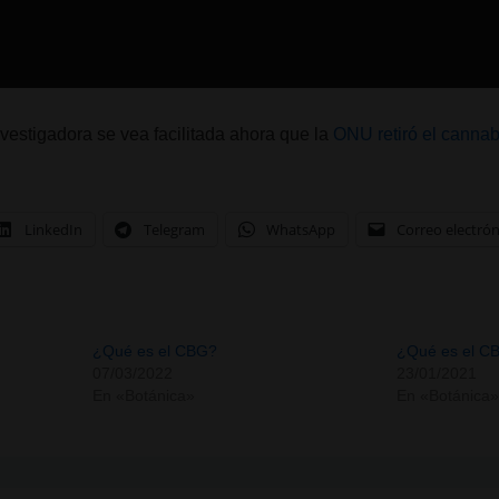
vestigadora se vea facilitada ahora que la
ONU retiró el cannabi
LinkedIn
Telegram
WhatsApp
Correo electró
¿Qué es el CBG?
¿Qué es el C
07/03/2022
23/01/2021
En «Botánica»
En «Botánica