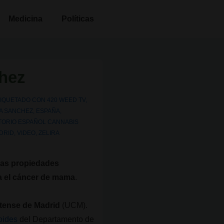
Medicina
Políticas
chez
TIQUETADO CON
420 WEED TV
,
NA SANCHEZ
,
ESPAÑA
,
TORIO ESPAÑOL CANNABIS
DRID
,
VIDEO
,
ZELIRA
 las propiedades
a el cáncer de mama
.
tense de Madrid
(UCM).
oides
del Departamento de