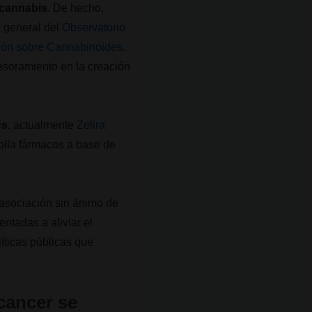
 cannabis
. De hecho,
a general del
Observatorio
ión sobre Cannabinoides
.
esoramiento en la creación
cs
, actualmente
Zelira
rolla fármacos a base de
 asociación sin ánimo de
entadas a aliviar el
íticas públicas que
 cancer se