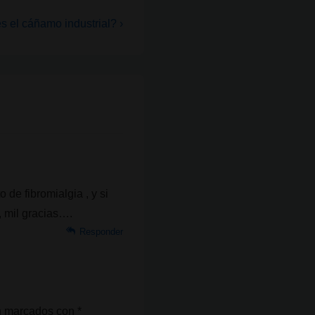
 el cáñamo industrial? ›
a
te
 de fibromialgia , y si
, mil gracias….
Responder
án marcados con
*