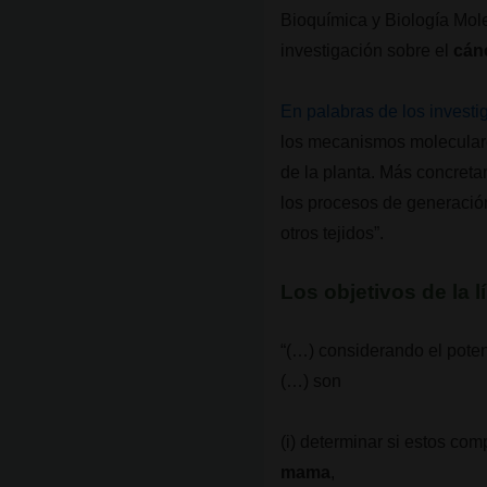
Bioquímica y Biología Mol
investigación sobre el
cán
En palabras de los invest
los mecanismos moleculare
de la planta. Más concreta
los procesos de generación
otros tejidos”.
Los objetivos de la 
“(…) considerando el pote
(…) son
(i) determinar si estos com
mama
,