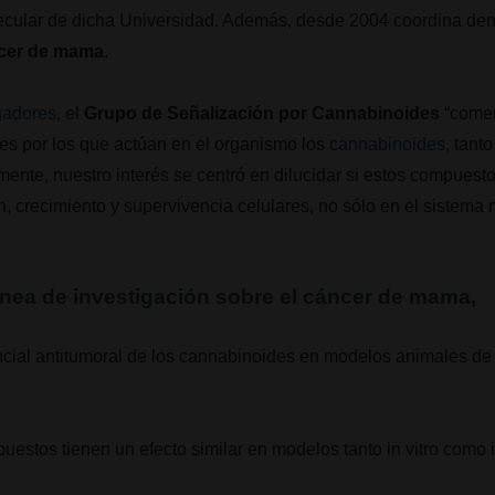
ecular de dicha Universidad. Además, desde 2004 coordina dent
cer de mama
.
igadores
, el
Grupo de Señalización por Cannabinoides
“comen
s por los que actúan en el organismo los
cannabinoides
, tant
mente, nuestro interés se centró en dilucidar si estos compuest
, crecimiento y supervivencia celulares, no sólo en el sistema
línea de investigación sobre el
cáncer de mama
,
ncial antitumoral de los cannabinoides en modelos animales de 
puestos tienen un efecto similar en modelos tanto in vitro como 