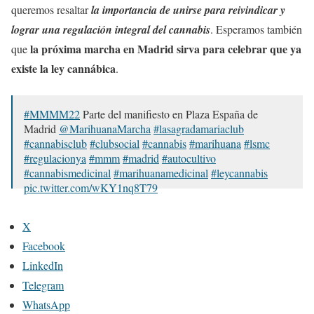
queremos resaltar
la importancia de unirse para reivindicar y
lograr una regulación integral del cannabis
. Esperamos también
la próxima marcha en Madrid sirva para celebrar que ya
que
existe la ley cannábica
.
#MMMM22
Parte del manifiesto en Plaza España de
Madrid
@MarihuanaMarcha
#lasagradamariaclub
#cannabisclub
#clubsocial
#cannabis
#marihuana
#lsmc
#regulacionya
#mmm
#madrid
#autocultivo
#cannabismedicinal
#marihuanamedicinal
#leycannabis
pic.twitter.com/wKY1nq8T79
— La Sagrada Maria Club (@lasagradamaria)
May 11,
X
2022
Facebook
LinkedIn
Telegram
WhatsApp