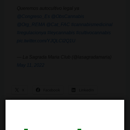
Queremos autocultivo legal ya
@Congreso_Es
@ObsCannabis
@Org_REMA
@Cat_FAC
#cannabismedicinal
#regulacionya
#leycannabis
#cultivocannabis
pic.twitter.com/YJQLCI2Q1U
— La Sagrada Maria Club (@lasagradamaria)
May 11, 2022
X
Facebook
LinkedIn
Telegram
WhatsApp
Correo electrónico