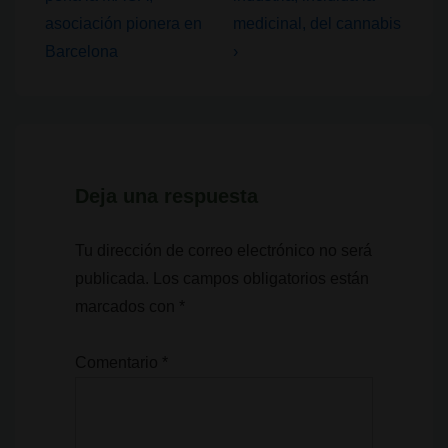
de
anterior
siguiente
asociación pionera en
medicinal, del cannabis
entradas
es
es
Barcelona
›
Deja una respuesta
Tu dirección de correo electrónico no será
publicada.
Los campos obligatorios están
marcados con
*
Comentario
*