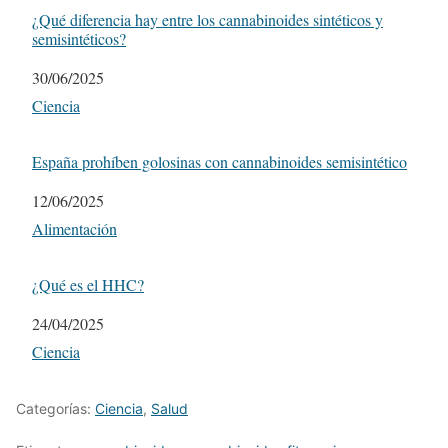
¿Qué diferencia hay entre los cannabinoides sintéticos y
semisintéticos?
Fecha
30/06/2025
Respecto a
Ciencia
España prohíben golosinas con cannabinoides semisintético
Fecha
12/06/2025
Respecto a
Alimentación
¿Qué es el HHC?
Fecha
24/04/2025
Respecto a
Ciencia
Categorías:
Ciencia
,
Salud