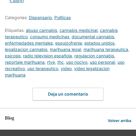
Respecto a
Cultivo
Categorías:
Dispensario
,
Políticas
Etiquetas:
abuso cannabis
,
cannabis medicinal
,
cannabis
terapeutico
,
consumo medicinas
,
documental cannabis
,
enfermedades mentales
,
esquizofrenia
,
estados unidos
,
legalizacion cannabis
,
marihuana legal
,
marihuana terapeutica
,
psicosis
,
radio television española
,
regulacion cannabis
,
reportaje marihuana
,
rtve
,
thc
,
uso nocivo
,
uso personal
,
uso
recreativo
,
uso terapeutico
,
video
,
video legalizacion
marihuana
Deja un comentario
Blog
Volver arriba