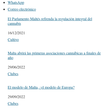
WhatsApp
Correo electrónico
El Parlamento Maltés refrenda la regulación integral del
cannabis
Fecha
16/12/2021
Respecto a
Cultivo
Malta abrirá las primeras asociaciones cannábicas a finales de
año
Fecha
29/06/2022
Respecto a
Clubes
El modelo de Malta, ¿el modelo de Europa?
Fecha
29/09/2022
Respecto a
Clubes