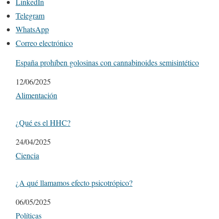
LinkedIn
Telegram
WhatsApp
Correo electrónico
España prohíben golosinas con cannabinoides semisintético
Fecha
12/06/2025
Respecto a
Alimentación
¿Qué es el HHC?
Fecha
24/04/2025
Respecto a
Ciencia
¿A qué llamamos efecto psicotrópico?
Fecha
06/05/2025
Respecto a
Políticas