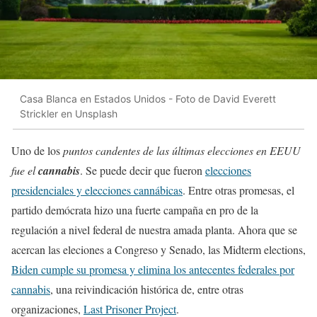
Casa Blanca en Estados Unidos - Foto de David Everett
Strickler en Unsplash
Uno de los
puntos candentes de las últimas elecciones en EEUU
fue el
cannabis
. Se puede decir que fueron
elecciones
presidenciales y elecciones cannábicas
. Entre otras promesas, el
partido demócrata hizo una fuerte campaña en pro de la
regulación a nivel federal de nuestra amada planta. Ahora que se
acercan las eleciones a Congreso y Senado, las Midterm elections,
Biden cumple su promesa y elimina los antecentes federales por
cannabis
, una reivindicación histórica de, entre otras
organizaciones,
Last Prisoner Project
.