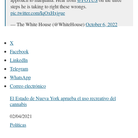
steps he is taking to right these wrongs.
pic.twitter.com/IqOxHxjgue
— The White House (@WhiteHouse)
October 6, 2022
X
Facebook
LinkedIn
Telegram
WhatsApp
Correo electrónico
El Estado de Nueva York aprueba el uso recreativo del
cannabis
Fecha
02/04/2021
Respecto a
Políticas