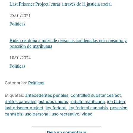
Last Prisoner Project: curar a través de la justicia social
Fecha
25/01/2021
Respecto a
Políticas
Biden perdona a miles de personas condenadas por consumo y
posesión de marihuana
Fecha
18/01/2024
Respecto a
Políticas
Categorías:
Políticas
Etiquetas:
antecedentes penales
,
controlled substances act
,
delitos cannabis
,
estados unidos
,
indulto marihuana
,
joe biden
,
last prisoner project
,
ley federal
,
ley federal cannabis
,
posesion
cannabis
,
uso personal
,
uso recreativo
,
video
Deja un comentario