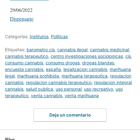
Fecha
29/06/2022
Respecto a
Dispensario
Categorías:
Institutos
,
Políticas
Etiquetas:
barometro cis
,
cannabis ilegal
,
cannabis medicinal
,
cannabis terapeutico
,
centro investigaciones sociologicas
,
cis
,
consumo cannabis
,
consumo drogas
,
drogas blandas
,
encuesta cannabis
,
españa
,
legalizacion cannabis
,
marihuana
legal
,
marihuana prohibida
,
marihuana terapeutica
,
regulacion
cannabis
,
regulacion cannabis terapeutico
,
regulacion integral
cannabis
,
salud publica
,
uso personal
,
uso recreativo
,
uso
terapeutico
,
venta cannabis
,
venta marihuana
Deja un comentario
Blog