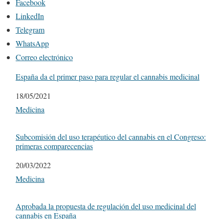
Facebook
LinkedIn
Telegram
WhatsApp
Correo electrónico
España da el primer paso para regular el cannabis medicinal
Fecha
18/05/2021
Respecto a
Medicina
Subcomisión del uso terapéutico del cannabis en el Congreso:
primeras comparecencias
Fecha
20/03/2022
Respecto a
Medicina
Aprobada la propuesta de regulación del uso medicinal del
cannabis en España