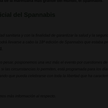
ria de la marihuana más grande del mundo, el Spannabis
.
cial del Spannabis
d sanitaria y con la finalidad de garantizar la salud y la segur
podrá llevarse a cabo la 18ª edición de Spannabis que estaba pr
1.
tro pesar, posponemos una vez más el evento por cuestiones de
si las circunstancias lo permiten, está programada para los dí
ando que pueda celebrarse con toda la libertad que ha caracter
mos más información al respecto.