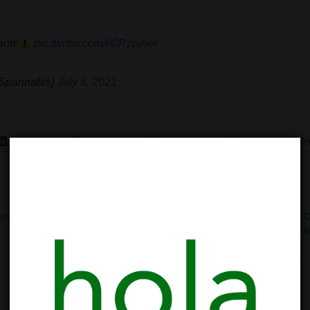
ante
pic.twitter.com/rI0Rzpjher
Spannabis)
July 6, 2021
LinkedIn
Telegram
WhatsApp
Correo electró
cannabis
Spannabis 2023: 10-12 de marzo
Spannabis 202
2023, Feria del Cáñamo en la Fira de
más grande d
Cornellà
01/03/2024
01/03/2023
En «Clubes»
En «Clubes»