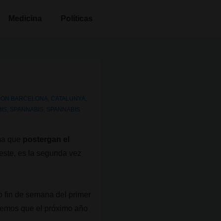
Medicina
Políticas
CON
BARCELONA
,
CATALUNYA
,
IS
,
SPANNABIS
,
SPANNABIS
rma que
postergan el
este, es la segunda vez
o fin de semana del primer
peremos que el próximo año