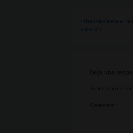
Navegación
La
‹ Hash Marihuana & Hem
entrada
de
colección
anterior
entradas
es
Deja una respu
Tu dirección de corr
Comentario
*