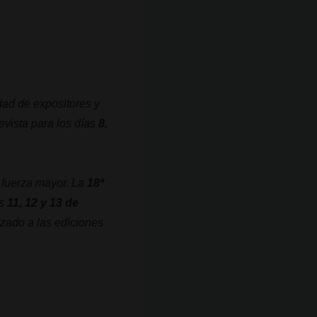
idad de expositores y
evista para los días
8,
 fuerza mayor. La
18ª
as
11, 12 y 13 de
izado a las ediciones