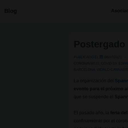
↓
Navegació
Blog
Asocia
Saltar
principal
al
contenido
principal
Postergado 
PUBLICADO EL
08/07/2021
CORONAVIRUS
,
COVID-19
,
ESPA
BARCELONA
,
WORLD CANNABI
La organización del
Span
evento para el próximo 
que se suspende el
Spann
El pasado año, la
feria d
confinamiento por el coron