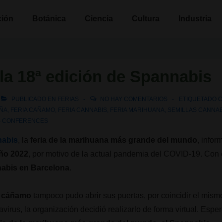
n
ción
Botánica
Ciencia
Cultura
Industria
la 18ª edición de Spannabis
PUBLICADO EN
FERIAS
NO HAY COMENTARIOS
ETIQUETADO 
ÑA
,
FERIA CAÑAMO
,
FERIA CANNABIS
,
FERIA MARIHUANA
,
SEMILLAS CANNAB
S CONFERENCES
nabis
, la
feria de la marihuana más grande del mundo
, info
año 2022
, por motivo de la actual pandemia del COVID-19. Con 
abis en Barcelona
.
el cáñamo
tampoco pudo abrir sus puertas, por coincidir el mism
avirus, la organización decidió realizarlo de forma virtual. Es