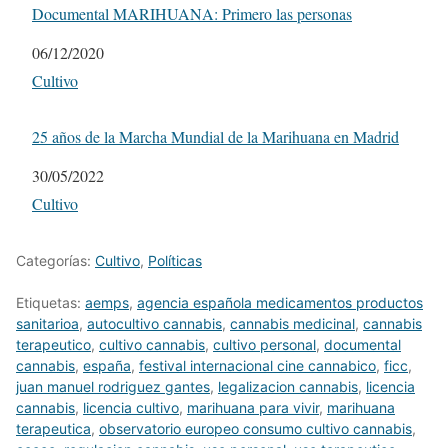
Documental MARIHUANA: Primero las personas
Fecha
06/12/2020
Respecto a
Cultivo
25 años de la Marcha Mundial de la Marihuana en Madrid
Fecha
30/05/2022
Respecto a
Cultivo
Categorías:
Cultivo
,
Políticas
Etiquetas:
aemps
,
agencia española medicamentos productos
sanitarioa
,
autocultivo cannabis
,
cannabis medicinal
,
cannabis
terapeutico
,
cultivo cannabis
,
cultivo personal
,
documental
cannabis
,
españa
,
festival internacional cine cannabico
,
ficc
,
juan manuel rodriguez gantes
,
legalizacion cannabis
,
licencia
cannabis
,
licencia cultivo
,
marihuana para vivir
,
marihuana
terapeutica
,
observatorio europeo consumo cultivo cannabis
,