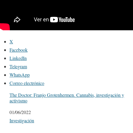
X
Facebook
LinkedIn
Telegram
WhatsApp
Correo electrónico
The Doctor: Franjo Grotenhermen. Cannabis, investigación y
activismo
Fecha
01/06/2022
Respecto a
Investigación