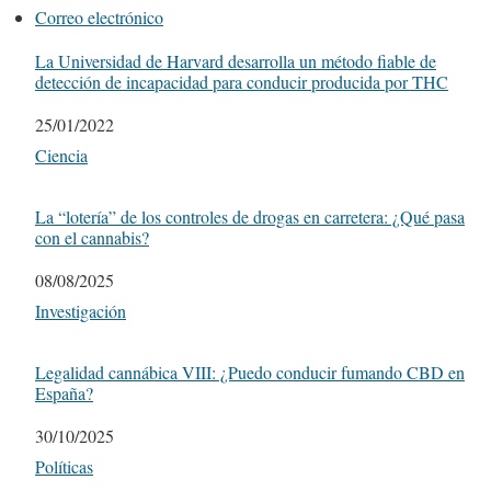
Correo electrónico
La Universidad de Harvard desarrolla un método fiable de
detección de incapacidad para conducir producida por THC
Fecha
25/01/2022
Respecto a
Ciencia
La “lotería” de los controles de drogas en carretera: ¿Qué pasa
con el cannabis?
Fecha
08/08/2025
Respecto a
Investigación
Legalidad cannábica VIII: ¿Puedo conducir fumando CBD en
España?
Fecha
30/10/2025
Respecto a
Políticas