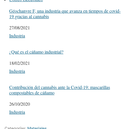
Géochanvre F, una industria que avanza en tiempos de covid-
19 gracias al cannabis
Fecha
27/08/2021
Respecto a
Industria
¿Qué es el cáñamo industrial?
Fecha
18/02/2021
Respecto a
Industria
Contribución del cannabis ante la Covid-19: mascarillas
compostables de cáñamo
Fecha
26/10/2020
Respecto a
Industria
Categorías:
Materiales