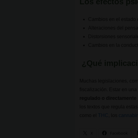
Los efectos psi
Cambios en el estado d
Alteraciones del pens
Distorsiones sensoriale
Cambios en la conduct
¿Qué implicacio
Muchas legislaciones, com
fiscalización. Estar en una
regulado o directamente
los textos que regula esta
como el
THC
, los
cannabin
X
Facebook