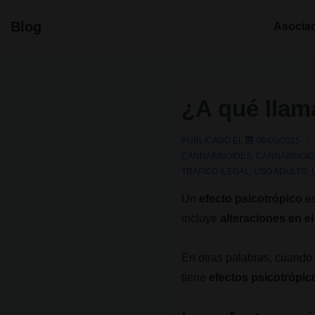
↓
Navegació
Blog
Asocia
Saltar
principal
al
contenido
principal
¿A qué llam
PUBLICADO EL
06/05/2025
CANNABINOIDES
,
CANNABINOID
TRAFICO ILEGAL
,
USO ADULTO
,
Un
efecto psicotrópico
es
incluye
alteraciones en e
En otras palabras, cuand
tiene
efectos psicotrópic