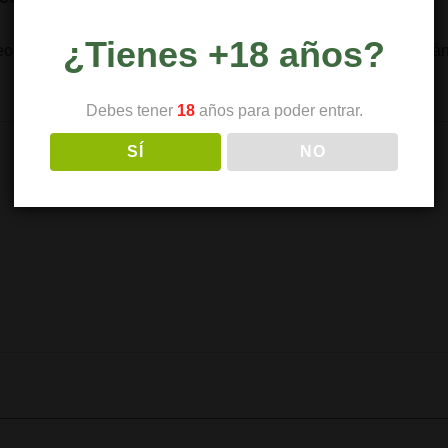
¿Tienes +18 años?
eo electrónico no será publicada.
Los campos obligatorios est
Debes tener
18
años para poder entrar.
SÍ
NO