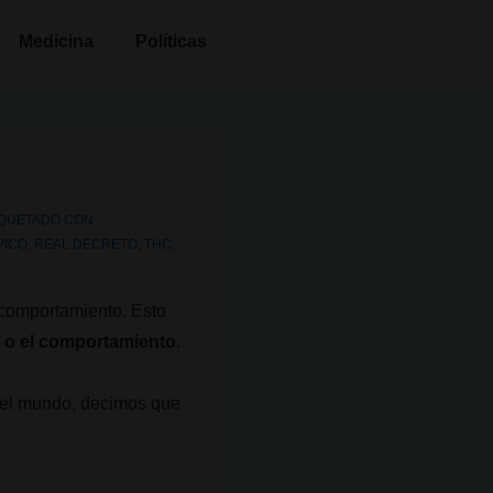
Medicina
Políticas
IQUETADO CON
PICO
,
REAL DECRETO
,
THC
,
 comportamiento. Esto
ón o el comportamiento
.
 el mundo, decimos que