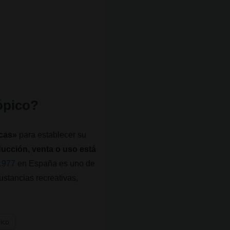
rópico?
icas»
para establecer su
ucción, venta o uso está
1977
en España es uno de
ustancias recreativas,
nico