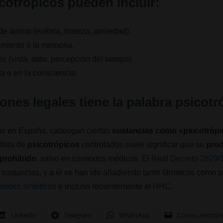
cotrópicos pueden incluir:
e ánimo (euforia, tristeza, ansiedad).
amiento o la memoria.
s (vista, oído, percepción del tiempo).
a o en la consciencia.
nes legales tiene la palabra psicot
o en España, catalogan ciertas
sustancias como «psicotróp
 lista de
psicotrópicos
controlados suele significar que su
prod
 prohibido
, salvo en contextos médicos. El
Real Decreto 2829/
s sustancias, y a él se han ido añadiendo tanto fármacos como s
oides sintéticos
e incluso recientemente el
HHC
.
LinkedIn
Telegram
WhatsApp
Correo electró