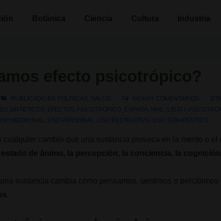
n
ción
Botánica
Ciencia
Cultura
Industria
amos efecto psicotrópico?
PUBLICADO EN
POLÍTICAS
,
SALUD
NO HAY COMENTARIOS
ET
ES SINTETICOS
,
EFECTOS PSICOTROPICO
,
ESPAÑA
,
HHC
,
LISTA I
,
PSICOTRO
USO MEDICINAL
,
USO PERSONAL
,
USO RECREATIVO
,
USO TERAPEUTICO
 cualquier cambio que una sustancia provoca en la mente o el
l estado de ánimo, la percepción, la conciencia, la cognici
o una sustancia cambia cómo pensamos, sentimos o percibimos
os
.