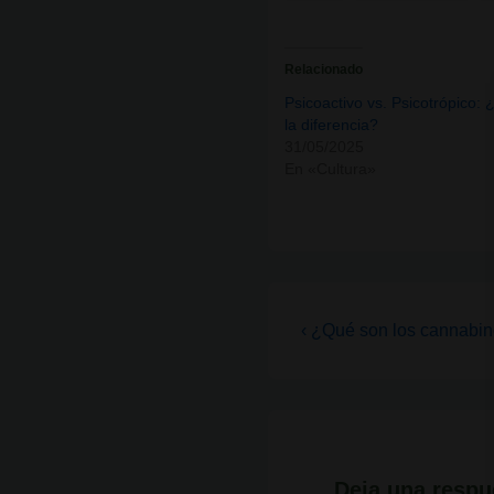
Relacionado
Psicoactivo vs. Psicotrópico: 
la diferencia?
31/05/2025
En «Cultura»
Navegación
La
‹ ¿Qué son los cannabin
entrada
de
anterior
entradas
es
Deja una respu