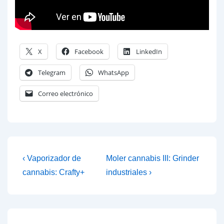
X
Facebook
LinkedIn
Telegram
WhatsApp
Correo electrónico
Navegación
La
La
‹ Vaporizador de
Moler cannabis III: Grinder
entrada
entrada
de
cannabis: Crafty+
industriales ›
anterior
siguiente
entradas
es
es