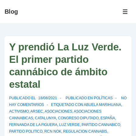
↓
Blog
Saltar
ME
al
contenido
principal
Y prendió La Luz Verde.
El primer partido
cannábico de ámbito
estatal
PUBLICADO EL
18/08/2021
PUBLICADO EN
POLÍTICAS
NO
HAY COMENTARIOS
ETIQUETADO CON
ABUELA MARIHUANA
,
ACTIVISMO
,
ARSEC
,
ASOCIACIONES
,
ASOCIACIONES
CANNABICAS
,
CATALUNYA
,
CONGRESO DIPUTADO
,
ESPAÑA
,
FERNANDA DE LA FIGUERA
,
LUZ VERDE
,
PARTIDO CANNABICO
,
PARTIDO POLITICO
,
RCN NOK
,
REGULACION CANNABIS
,