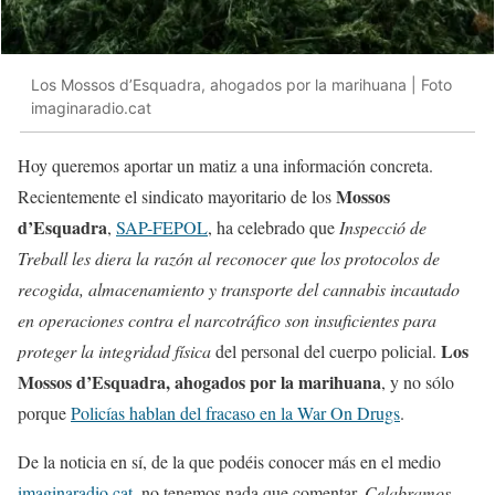
Los Mossos d’Esquadra, ahogados por la marihuana | Foto
imaginaradio.cat
Hoy queremos aportar un matiz a una información concreta.
Mossos
Recientemente el sindicato mayoritario de los
d’Esquadra
,
SAP-FEPOL
, ha celebrado que
Inspecció de
Treball les diera la razón al reconocer que los protocolos de
recogida, almacenamiento y transporte del cannabis incautado
en operaciones contra el narcotráfico son insuficientes para
Los
proteger la integridad física
del personal del cuerpo policial.
Mossos d’Esquadra, ahogados por la marihuana
, y no sólo
porque
Policías hablan del fracaso en la War On Drugs
.
De la noticia en sí, de la que podéis conocer más en el medio
imaginaradio.cat
, no tenemos nada que comentar.
Celabramos