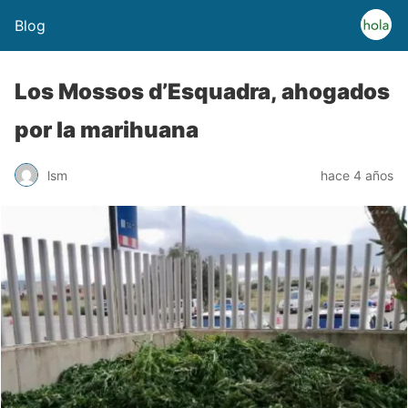
Blog
Los Mossos d’Esquadra, ahogados
por la marihuana
lsm
hace 4 años