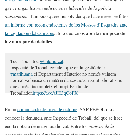
que se oigan las reivindicaciones laborales de la policía
autonómica
. Tampoco queremos olvidar que hace meses se filtró
un informe con recomendaciones de los Mossos d’Esquadra ante
aportar un poco de
la regulación del cannabis
. Sólo queremos
luz a un par de detalles
.
Toc – toc – toc
@interiorcat
Inspecció de Treball conclou que en la gestió de la
#marihuana
el Departament d'Interior no només vulnera
normativa bàsica en matèria de seguretat i salut laboral sinó
que a més, incompleix el propi Estatut del
Treballador.
https://t.co/sJI03qCoFX
— SAP-FEPOL (@SAP_MOSSOS)
December 14, 2022
En un
comunicado del mes de octubre
, SAP-FEPOL dio a
conocer la denuncia ante Inspecció de Treball, del que se hace
eco la noticia de imaginaradio.cat. Entre los
motivos de la
denuncia están las deficiencias en el transporte del cannabis