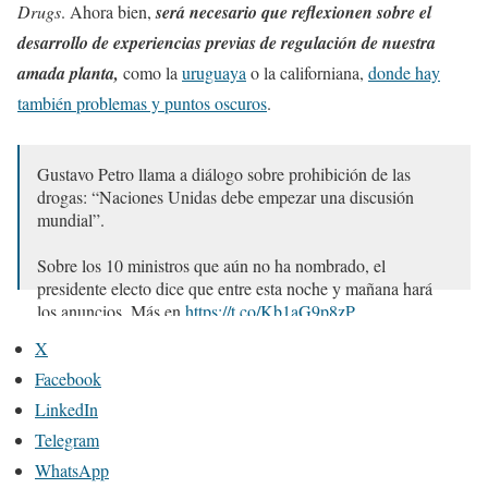
Drugs
. Ahora bien,
será necesario que reflexionen sobre el
desarrollo de experiencias previas de regulación de nuestra
amada planta,
como la
uruguaya
o la californiana,
donde hay
también problemas y puntos oscuros
.
Gustavo Petro llama a diálogo sobre prohibición de las
drogas: “Naciones Unidas debe empezar una discusión
mundial”.
Sobre los 10 ministros que aún no ha nombrado, el
presidente electo dice que entre esta noche y mañana hará
los anuncios. Más en
https://t.co/Kb1aG9p8zP
pic.twitter.com/TT4chrR2L9
X
— Noticias Caracol (@NoticiasCaracol)
August 6, 2022
Facebook
LinkedIn
Telegram
WhatsApp