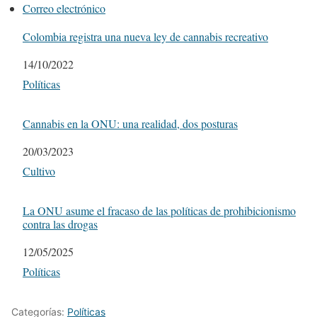
Correo electrónico
Colombia registra una nueva ley de cannabis recreativo
Fecha
14/10/2022
Respecto a
Políticas
Cannabis en la ONU: una realidad, dos posturas
Fecha
20/03/2023
Respecto a
Cultivo
La ONU asume el fracaso de las políticas de prohibicionismo
contra las drogas
Fecha
12/05/2025
Respecto a
Políticas
Categorías:
Políticas