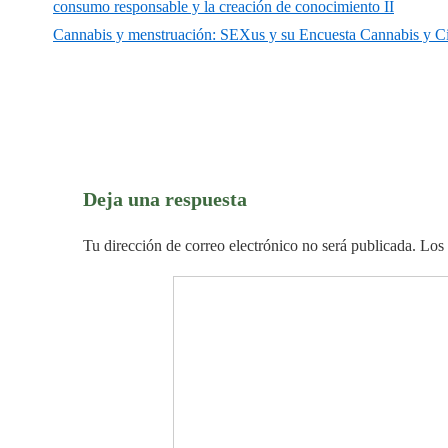
de
entrada
consumo responsable y la creación de conocimiento II
anterior
La
Cannabis y menstruación: SEXus y su Encuesta Cannabis y Ci
entradas
es
entrada
siguiente
es
Deja una respuesta
Tu dirección de correo electrónico no será publicada.
Los 