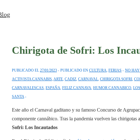
↓
Blog
Saltar
al
contenido
principal
Chirigota de Sofri: Los Inca
PUBLICADO EL
27/01/2023
PUBLICADO EN
CULTURA
,
FERIAS
NO HAY
ACTIVISTA CANNABIS
,
ARTE
,
CADIZ
,
CARNAVAL
,
CHIRIGOTA SOFRI
,
CO
CARNAVALESCAS
,
ESPAÑA
,
FELIZ CANNAVA
,
HUMOR CANNABICO
,
LO
SANTA
Este año el Carnaval gaditano y su famoso Concurso de Agrupac
componente cannábico. Tras la pandemia vuelven las chirigotas al
Sofri: Los Incautados