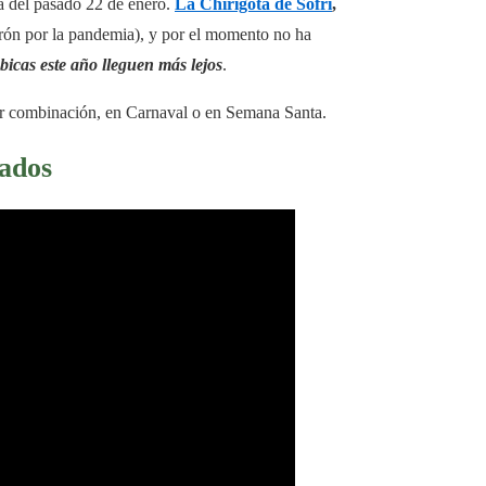
a del pasado 22 de enero.
La Chirigota de Sofri
,
rón por la pandemia), y por el momento no ha
icas este año lleguen más lejos
.
r combinación, en Carnaval o en Semana Santa.
tados