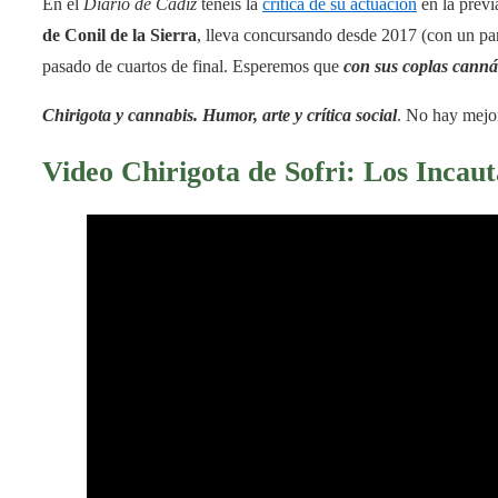
En el
Diario de Cádiz
tenéis la
crítica de su actuación
en la previ
de Conil de la Sierra
, lleva concursando desde 2017 (con un pa
pasado de cuartos de final. Esperemos que
con sus coplas cannáb
Chirigota y cannabis. Humor, arte y crítica social
. No hay mejo
Video Chirigota de Sofri: Los Incau