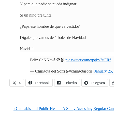
Y para que nadie se pueda indignar
Si un niño pregunta
¿Papa ese hombre de que va vestido?
Dígale que vamos de árboles de Navidad
Navidad
Feliz CaNNavá 💚🪴
pic.twitter.com/xpqbv3uFRf
— Chirigota del Sofri (@chirigotasofri)
January 25,
X
Facebook
LinkedIn
Telegram
Navegación
La
‹ Cannabis and Public Health: A Study Assessing Regular Can