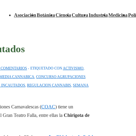
Navegación
Asociación
Botánica
Ciencia
Cultura
Industria
Medicina
Polí
principal
utados
 COMENTARIOS
ETIQUETADO CON
ACTIVISMO
,
MEDIA CANNABICA
,
CONCURSO AGRUPACIONES
S INCAUTADOS
,
REGULACION CANNABIS
,
SEMANA
iones Carnavalescas (
COAC
) tiene un
 Gran Teatro Falla, entre ellas la
Chirigota de