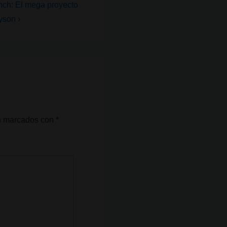
ch: El mega proyecto
yson ›
án marcados con
*