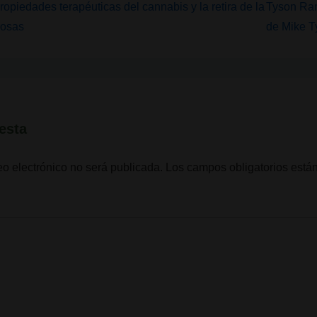
La
opiedades terapéuticas del cannabis y la retira de la
Tyson Ran
entrada
rosas
de Mike T
siguiente
es
esta
eo electrónico no será publicada.
Los campos obligatorios est