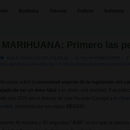
n
ción
Botánica
Ciencia
Cultura
Industria
 MARIHUANA: Primero las p
PUBLICADO EN
CULTIVO
,
POLÍTICAS
NO HAY COMENTARIOS
E
ABIS
,
INDUSTRIA CANNABIS
,
OECCC
,
REGULACION CANNABIS
,
USO RECREA
eflexionar sobre la
necesidad urgente de la regulación del c
ejado de ser un tema tabú
y es ahora una realidad. Fue publi
el año 2020 por el director de cine Ricardo Carvajal y el
Obser
annabis
(conocida por sus siglas
OECCC
).
samente 40 minutos y 20 segundos
“
4:20”
en los que se plasma 