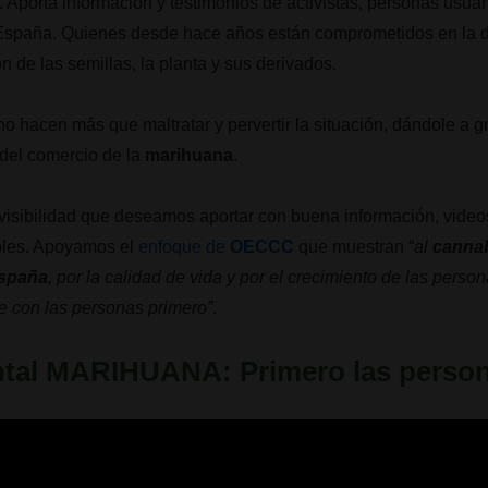
. Aporta información y testimonios de activistas, personas usuar
España. Quienes desde hace años están comprometidos en la def
n de las semillas, la planta y sus derivados.
no hacen más que maltratar y pervertir la situación, dándole a 
 del comercio de la
marihuana
.
a visibilidad que deseamos aportar con buena información, video
bles. Apoyamos el
enfoque de
OECCC
que muestran “
al
cannab
España
, por la calidad de vida y por el crecimiento de las pers
e con las personas primero”
.
tal MARIHUANA: Primero las perso