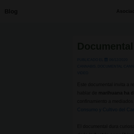
↓
Navegació
Blog
Asocia
Saltar
principal
al
contenido
principal
Documental
PUBLICADO EL
06/12/2020
CANNABIS
,
DOCUMENTAL CANN
VIDEO
Este documental invita a r
hablar de
marihuana ha d
confinamiento a mediados d
Consumo y Cultivo del C
El documental dura curio