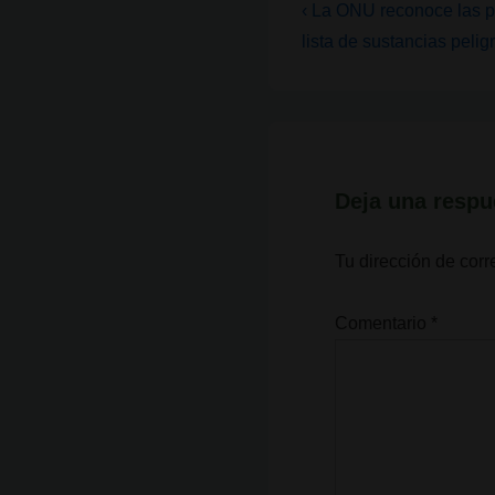
Navegación
La
‹ La ONU reconoce las pr
entrada
de
lista de sustancias pelig
anterior
entradas
es
Deja una respu
Tu dirección de corr
Comentario
*