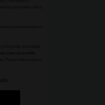
ias, cultivadores y
ensa por el libre cultivo,
grandes multinacionales el
s y fotografía respaldada
is como un posible
onas. Porque todo progreso
nas