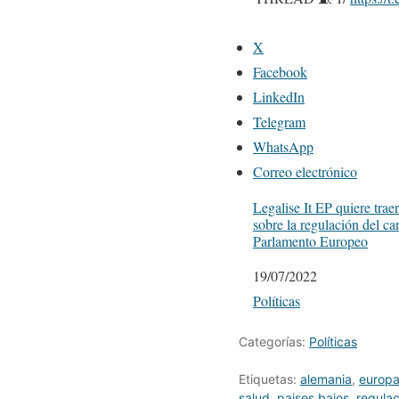
— Steve Rolles (@Steve
X
Facebook
LinkedIn
Telegram
WhatsApp
Correo electrónico
Legalise It EP quiere traer
sobre la regulación del ca
Parlamento Europeo
Fecha
19/07/2022
Respecto a
Políticas
Categorías:
Políticas
Etiquetas:
alemania
,
europ
salud
,
paises bajos
,
regula