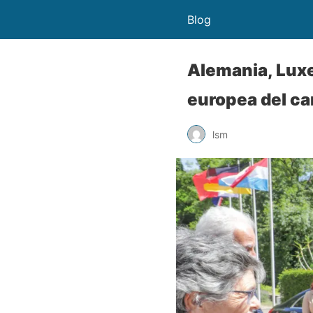
Blog
Alemania, Lux
europea del c
lsm