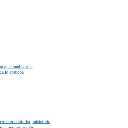
á el cannabis si la
a lo aprueba
ministerio interior
,
ministerio
nal
,
uso recreativo