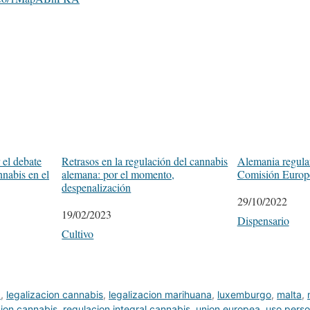
Transform)
July 16, 2022
 el debate
Retrasos en la regulación del cannabis
Alemania regular
nnabis en el
alemana: por el momento,
Comisión Europe
despenalización
Fecha
29/10/2022
Fecha
19/02/2023
Respecto a
Dispensario
Respecto a
Cultivo
a
,
legalizacion cannabis
,
legalizacion marihuana
,
luxemburgo
,
malta
,
cion cannabis
,
regulacion integral cannabis
,
union europea
,
uso perso