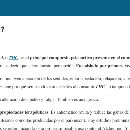
C?
, o
, es el principal compuesto psicoactivo presente en el can
ol
THC
Fue aislado por primera vez
o, es decir, que altera nuestra percepción.
ón incluyen alteración de los sentidos, euforia, sedación, relajación, al
 tiene por qué sentir todos estos efectos al consumir
THC
, ni tampoco 
n alteración del apetito y fatiga. También es analgésico.
propiedades terapéuticas
. Es antiemético (evita y reduce las ganas de
lsiones como las producidas por el parkinson). Hay estudios prelimina
os se están iniciando para probar su posible uso contra el Alzheimer . Y