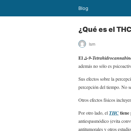
Blog
¿Qué es el TH
lsm
El
Δ-9-Tetrahidrocannabin
además no sólo es psicoactiv
Sus efectos sobre la percepci
percepción del tiempo. No se
Otros efectos físicos incluye
tiene 
Por otro lado, el
THC
antiespasmódico (evita convu
antitumorales y otros estudi