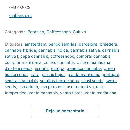
Fecha
03/06/2026
Respecto a
Coffeeshops
Categorías:
Botánica
,
Coffeeshops
,
Cultivo
Etiquetas:
amsterdam
,
banco semillas
,
barcelona
,
breeders
,
cannabis hibrida
,
cannabis indica
,
cannabis sativa
,
cannabis
sativa l
,
cepa cannabis
,
coffeeshops
,
comprar cannabis
,
comprar marihuana
,
cultivo cannabis
,
cultivo marihuana
,
dinafem seeds
,
españa
,
europa
,
genetica cannabis
,
green
house seeds
,
italia
,
paises bajos
,
planta marihuana
,
portugal
,
semillas cannabis
,
semillas feminizadas
,
sensi seeds
,
sweet
seeds
,
uso adulto
,
uso personal
,
uso recreativo
,
uso
terapeutico
,
venta cannabis
,
venta flores
,
venta marihuana
Deja un comentario