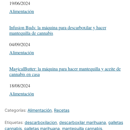
Fecha
19/06/2024
Respecto a
Alimentación
Infusion Buds: la máquina para descarboxilar y hacer
mantequilla de cannabis
Fecha
04/09/2024
Respecto a
Alimentación
MagicalButter: la máquina para hacer mantequilla y aceite de
cannabis en casa
Fecha
18/08/2024
Respecto a
Alimentación
Categorías:
Alimentación
,
Recetas
Etiquetas:
descarboxilacion
,
descarboxilar marihuana
,
galletas
cannabis
,
galletas marihuana
,
mantequilla cannabis
,