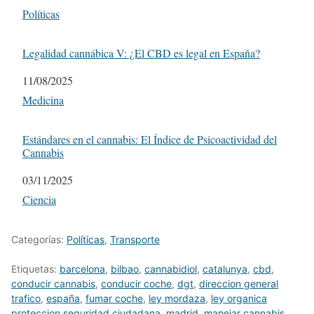
Respecto a
Políticas
Legalidad cannábica V: ¿El CBD es legal en España?
Fecha
11/08/2025
Respecto a
Medicina
Estándares en el cannabis: El Índice de Psicoactividad del
Cannabis
Fecha
03/11/2025
Respecto a
Ciencia
Categorías:
Políticas
,
Transporte
Etiquetas:
barcelona
,
bilbao
,
cannabidiol
,
catalunya
,
cbd
,
conducir cannabis
,
conducir coche
,
dgt
,
direccion general
trafico
,
españa
,
fumar coche
,
ley mordaza
,
ley organica
proteccion seguridad ciudadana
,
madrid
,
manejar cannabis
,